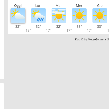
Oggi
Lun
Mar
Mer
Gio
32°
32°
32°
33°
33°
18°
17°
17°
17°
1
Dati © by
MeteoSvizzera
,
S