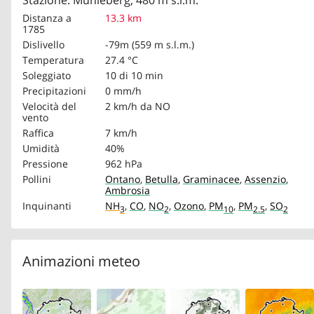
Stazione: Mühleberg, 480 m s.l.m.
Distanza a
13.3 km
1785
Dislivello
-79m (559 m s.l.m.)
Temperatura
27.4 °C
Soleggiato
10 di 10 min
Precipitazioni
0 mm/h
Velocità del
2 km/h
da NO
vento
Raffica
7 km/h
Umidità
40%
Pressione
962 hPa
Pollini
Ontano
,
Betulla
,
Graminacee
,
Assenzio
,
Ambrosia
Inquinanti
NH
,
CO
,
NO
,
Ozono
,
PM
,
PM
,
SO
3
2
10
2.5
2
Animazioni meteo