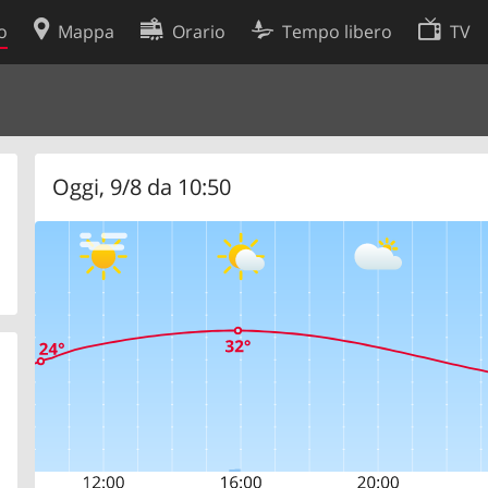
o
Mappa
Orario
Tempo libero
TV
Politica sui cookie
so
Preferenze cookie
 dati
Sviluppatori
Oggi, 9/8 da 10:50