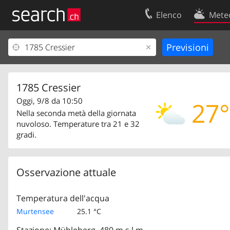
Elenco
Mete
Il vostro profolio
Contatti
Area clienti
Condizioni d’u
Informazioni Legali
Protezione dei
1785 Cressier
Oggi, 9/8 da 10:50
27°
Nella seconda metà della giornata
nuvoloso. Temperature tra 21 e 32
gradi.
Osservazione attuale
Temperatura dell'acqua
Murtensee
25.1 °C