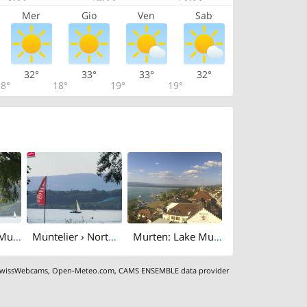
Mer
Gio
Ven
Sab
32°
33°
33°
32°
8°
18°
19°
19°
Murten: Lake Murten
Muntelier › North-west: Lake Murten
Murten: Lake Murten
wissWebcams
,
Open-Meteo.com
,
CAMS ENSEMBLE data provider