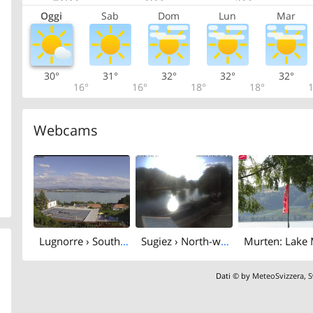
Oggi
Sab
Dom
Lun
Mar
30°
31°
32°
32°
32°
16°
16°
18°
18°
1
Webcams
Lugnorre › South: Lake Murten
Sugiez › North-west: Canal de la Broye
Dati © by
MeteoSvizzera
,
S