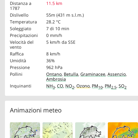
Distanza a
11.5 km
1787
Dislivello
55m (431 m s.l.m.)
Temperatura
28.2 °C
Soleggiato
7 di 10 min
Precipitazioni
0 mm/h
Velocità del
5 km/h
da SSE
vento
Raffica
8 km/h
Umidità
36%
Pressione
962 hPa
Pollini
Ontano
,
Betulla
,
Graminacee
,
Assenzio
,
Ambrosia
Inquinanti
NH
,
CO
,
NO
,
Ozono
,
PM
,
PM
,
SO
3
2
10
2.5
2
Animazioni meteo