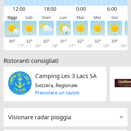
Oggi
Sab
Dom
Lun
Mar
Mer
Gio
V
30°
32°
32°
31°
32°
32°
33°
3
17°
16°
18°
17°
18°
19°
19°
Ristoranti consigliati
Camping Les 3 Lacs SA
Svizzera, Regionale
Prenotare un tavolo
Visionare radar pioggia