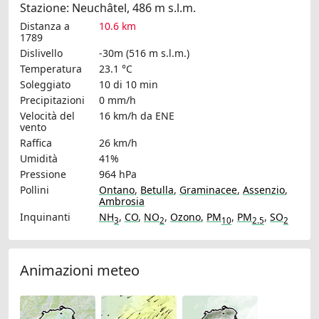
Stazione: Neuchâtel, 486 m s.l.m.
Distanza a
10.6 km
1789
Dislivello
-30m (516 m s.l.m.)
Temperatura
23.1 °C
Soleggiato
10 di 10 min
Precipitazioni
0 mm/h
Velocità del
16 km/h
da ENE
vento
Raffica
26 km/h
Umidità
41%
Pressione
964 hPa
Pollini
Ontano
,
Betulla
,
Graminacee
,
Assenzio
,
Ambrosia
Inquinanti
NH
,
CO
,
NO
,
Ozono
,
PM
,
PM
,
SO
3
2
10
2.5
2
Animazioni meteo