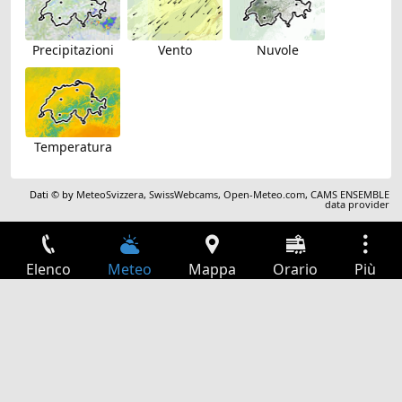
Precipitazioni
Vento
Nuvole
Temperatura
Dati © by
MeteoSvizzera
,
SwissWebcams
,
Open-Meteo.com
,
CAMS ENSEMBLE
data provider
Elenco
Meteo
Mappa
Orario
Più
Accesso
Servizi
Tabella partenze