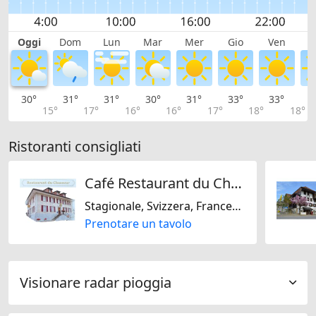
Oggi
Dom
Lun
Mar
Mer
Gio
Ven
S
30°
31°
31°
30°
31°
33°
33°
3
15°
17°
16°
16°
17°
18°
18°
Ristoranti consigliati
Café Restaurant du Chasseur
Stagionale, Svizzera, Francese, Regionale
Prenotare un tavolo
Visionare radar pioggia