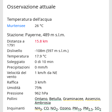
Osservazione attuale
Temperatura dell'acqua
Murtensee
26 °C
Stazione: Payerne, 489 m s.l.m.
Distanza a
15.8 km
1791
Dislivello
-108m (597 m s.l.m.)
Temperatura
17.9 °C
Soleggiato
0 di 10 min
Precipitazioni
0 mm/h
Velocità del
1 km/h
da NE
vento
Raffica
3 km/h
Umidità
75%
Pressione
962 hPa
Pollini
Ontano
,
Betulla
,
Graminacee
,
Assenzio
,
Ambrosia
Inquinanti
NH
,
CO
,
NO
,
Ozono
,
PM
,
PM
,
SO
3
2
10
2.5
2