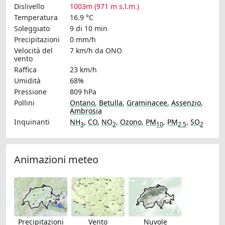
Dislivello
1003m (971 m s.l.m.)
Temperatura
16.9 °C
Soleggiato
9 di 10 min
Precipitazioni
0 mm/h
Velocità del
7 km/h
da ONO
vento
Raffica
23 km/h
Umidità
68%
Pressione
809 hPa
Pollini
Ontano
,
Betulla
,
Graminacee
,
Assenzio
,
Ambrosia
Inquinanti
NH
,
CO
,
NO
,
Ozono
,
PM
,
PM
,
SO
3
2
10
2.5
2
Animazioni meteo
Precipitazioni
Vento
Nuvole