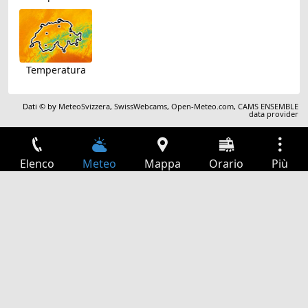
Temperatura
Dati © by
MeteoSvizzera
,
SwissWebcams
,
Open-Meteo.com
,
CAMS ENSEMBLE
data provider
Elenco
Meteo
Mappa
Orario
Più
Accesso
Servizi
Tabella partenze
Tempo libero