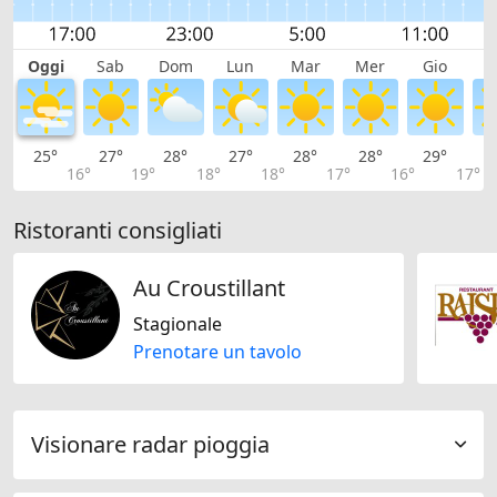
Oggi
Sab
Dom
Lun
Mar
Mer
Gio
V
25°
27°
28°
27°
28°
28°
29°
2
16°
19°
18°
18°
17°
16°
17°
Ristoranti consigliati
Au Croustillant
Stagionale
Prenotare un tavolo
Visionare radar pioggia