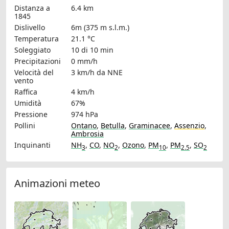
Distanza a
6.4 km
1845
Dislivello
6m (375 m s.l.m.)
Temperatura
21.1 °C
Soleggiato
10 di 10 min
Precipitazioni
0 mm/h
Velocità del
3 km/h
da NNE
vento
Raffica
4 km/h
Umidità
67%
Pressione
974 hPa
Pollini
Ontano
,
Betulla
,
Graminacee
,
Assenzio
,
Ambrosia
Inquinanti
NH
,
CO
,
NO
,
Ozono
,
PM
,
PM
,
SO
3
2
10
2.5
2
Animazioni meteo