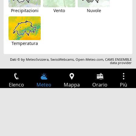
Precipitazioni
Vento
Nuvole
Temperatura
Dati © by
MeteoSvizzera
,
SwissWebcams
,
Open-Meteo.com
,
CAMS ENSEMBLE
data provider
Elenco
Meteo
Mappa
Orario
Più
Accesso
Servizi
Tabella partenze