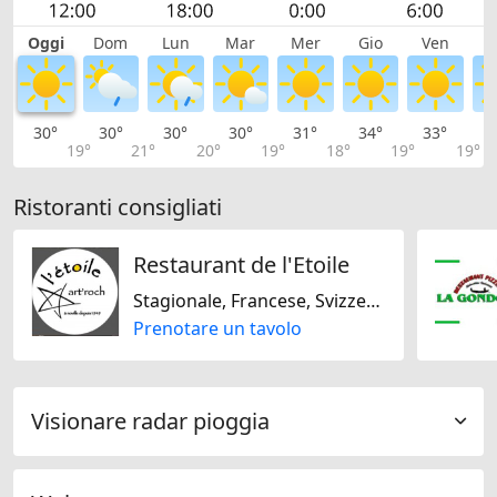
Oggi
Dom
Lun
Mar
Mer
Gio
Ven
S
30°
30°
30°
30°
31°
34°
33°
3
19°
21°
20°
19°
18°
19°
19°
Ristoranti consigliati
Restaurant de l'Etoile
Stagionale, Francese, Svizzera, Internazionale, Mediterranea, Regionale, Senza glutine, Senza lattosio
Prenotare un tavolo
Visionare radar pioggia