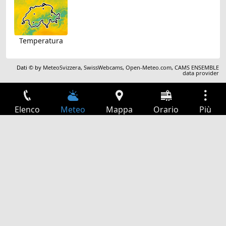
Temperatura
Dati © by
MeteoSvizzera
,
SwissWebcams
,
Open-Meteo.com
,
CAMS ENSEMBLE
data provider
Elenco
Meteo
Mappa
Orario
Più
Accesso
Servizi
Tabella partenze
Tempo libero