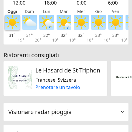
Oggi
Dom
Lun
Mar
Mer
Gio
Ven
S
31°
31°
32°
32°
32°
33°
33°
3
19°
20°
19°
18°
18°
18°
18°
Ristoranti consigliati
Le Hasard de St-Triphon
Francese, Svizzera
Prenotare un tavolo
Visionare radar pioggia