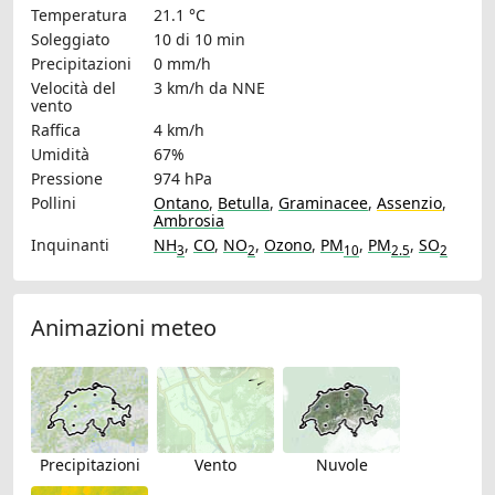
Temperatura
21.1 °C
Soleggiato
10 di 10 min
Precipitazioni
0 mm/h
Velocità del
3 km/h
da NNE
vento
Raffica
4 km/h
Umidità
67%
Pressione
974 hPa
Pollini
Ontano
,
Betulla
,
Graminacee
,
Assenzio
,
Ambrosia
Inquinanti
NH
,
CO
,
NO
,
Ozono
,
PM
,
PM
,
SO
3
2
10
2.5
2
Animazioni meteo
Precipitazioni
Vento
Nuvole