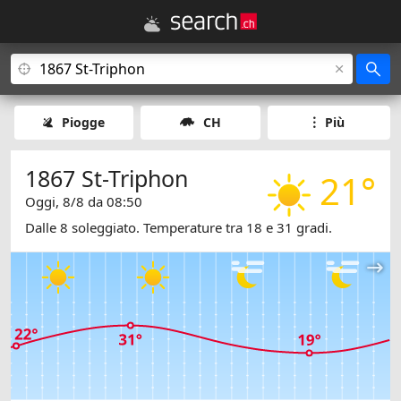
Piogge
CH
Più
1867 St-Triphon
21°
Oggi, 8/8 da 08:50
Dalle 8 soleggiato. Temperature tra 18 e 31 gradi.