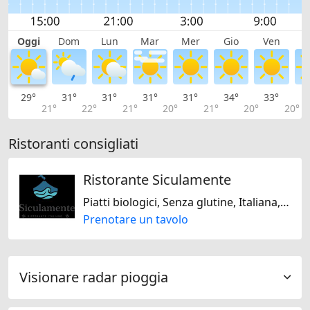
Oggi
Dom
Lun
Mar
Mer
Gio
Ven
S
29°
31°
31°
31°
31°
34°
33°
3
21°
22°
21°
20°
21°
20°
20°
Ristoranti consigliati
Ristorante Siculamente
Piatti biologici, Senza glutine, Italiana, Mediterranea
Prenotare un tavolo
Visionare radar pioggia