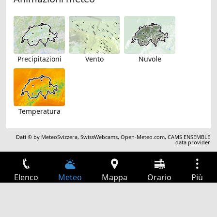
Precipitazioni
Vento
Nuvole
Temperatura
Dati © by
MeteoSvizzera
,
SwissWebcams
,
Open-Meteo.com
,
CAMS ENSEMBLE
data provider
Elenco
Meteo
Mappa
Orario
Più
Accesso