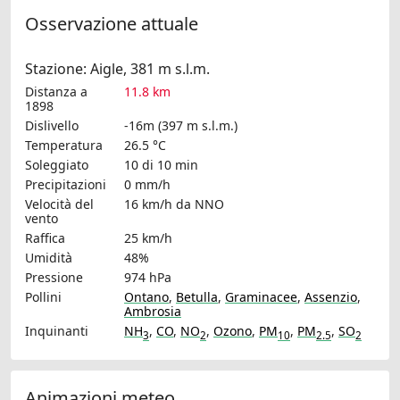
Osservazione attuale
Stazione: Aigle, 381 m s.l.m.
Distanza a
11.8 km
1898
Dislivello
-16m (397 m s.l.m.)
Temperatura
26.5 °C
Soleggiato
10 di 10 min
Precipitazioni
0 mm/h
Velocità del
16 km/h
da NNO
vento
Raffica
25 km/h
Umidità
48%
Pressione
974 hPa
Pollini
Ontano
,
Betulla
,
Graminacee
,
Assenzio
,
Ambrosia
Inquinanti
NH
,
CO
,
NO
,
Ozono
,
PM
,
PM
,
SO
3
2
10
2.5
2
Animazioni meteo