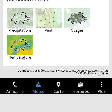
Précipitations
Vent
Nuages
Température
Données © par
MétéoSuisse
,
SwissWebcams
,
Open-Meteo.com
,
CAMS
ENSEMBLE data provider
Annuaire
Météo
Carte
Horaires
Plus
Connexion