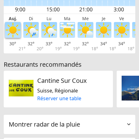
Auj.
Di
Lu
Ma
Me
Je
Ve
30°
32°
33°
32°
32°
34°
34°
3
21°
20°
19°
19°
18°
18°
18°
Restaurants recommandés
Cantine Sur Coux
Suisse, Régionale
Réserver une table
Montrer radar de la pluie