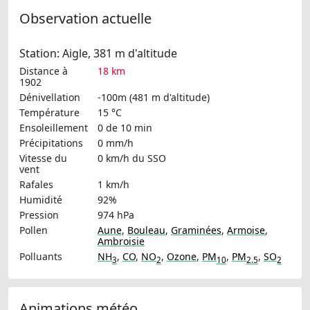
Observation actuelle
Station: Aigle, 381 m d'altitude
Distance à
18 km
1902
Dénivellation
-100m (481 m d'altitude)
Température
15 °C
Ensoleillement
0 de 10 min
Précipitations
0 mm/h
Vitesse du
0 km/h
du SSO
vent
Rafales
1 km/h
Humidité
92%
Pression
974 hPa
Pollen
Aune
,
Bouleau
,
Graminées
,
Armoise
,
Ambroisie
Polluants
NH
,
CO
,
NO
,
Ozone
,
PM
,
PM
,
SO
3
2
10
2.5
2
Animations météo