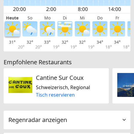
Heute
So
Mo
Di
Mi
Do
Fr
31°
32°
33°
32°
32°
34°
34°
3
20°
20°
19°
19°
19°
18°
18°
Empfohlene Restaurants
Cantine Sur Coux
Schweizerisch, Regional
Tisch reservieren
Regenradar anzeigen