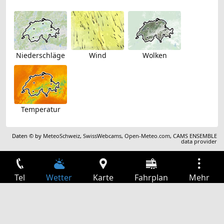
Niederschläge
Wind
Wolken
Temperatur
Daten © by
MeteoSchweiz
,
SwissWebcams
,
Open-Meteo.com
,
CAMS ENSEMBLE
data provider
Tel
Wetter
Karte
Fahrplan
Mehr
Anmelden