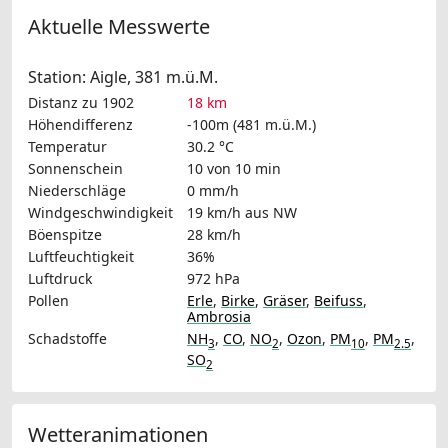
Aktuelle Messwerte
Station: Aigle, 381 m.ü.M.
Distanz zu 1902
18 km
Höhendifferenz
-100m (481 m.ü.M.)
Temperatur
30.2 °C
Sonnenschein
10 von 10 min
Niederschläge
0 mm/h
Windgeschwindigkeit
19 km/h
aus NW
Böenspitze
28 km/h
Luftfeuchtigkeit
36%
Luftdruck
972 hPa
Pollen
Erle
,
Birke
,
Gräser
,
Beifuss
,
Ambrosia
Schadstoffe
NH
,
CO
,
NO
,
Ozon
,
PM
,
PM
,
3
2
10
2.5
SO
2
Wetteranimationen