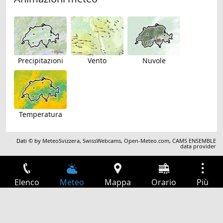
Precipitazioni
Vento
Nuvole
Temperatura
Dati © by
MeteoSvizzera
,
SwissWebcams
,
Open-Meteo.com
,
CAMS ENSEMBLE
data provider
Elenco
Meteo
Mappa
Orario
Più
Accesso