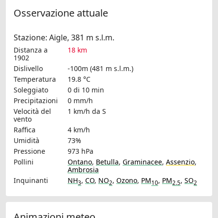
Osservazione attuale
Stazione: Aigle, 381 m s.l.m.
Distanza a
18 km
1902
Dislivello
-100m (481 m s.l.m.)
Temperatura
19.8 °C
Soleggiato
0 di 10 min
Precipitazioni
0 mm/h
Velocità del
1 km/h
da S
vento
Raffica
4 km/h
Umidità
73%
Pressione
973 hPa
Pollini
Ontano
,
Betulla
,
Graminacee
,
Assenzio
,
Ambrosia
Inquinanti
NH
,
CO
,
NO
,
Ozono
,
PM
,
PM
,
SO
3
2
10
2.5
2
Animazioni meteo