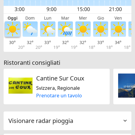
Oggi
Dom
Lun
Mar
Mer
Gio
Ven
S
30°
32°
33°
32°
32°
33°
34°
3
20°
20°
19°
19°
18°
18°
18°
Ristoranti consigliati
Cantine Sur Coux
Svizzera, Regionale
Prenotare un tavolo
Visionare radar pioggia