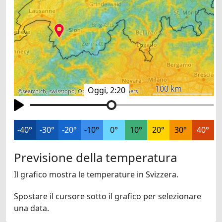
100 km
Oggi, 2:20
©
search.ch
,
swisstopo
,
OpenStreetMap
,
others
-40°
-30°
-20°
-10°
0°
10°
20°
30°
40°
Previsione della temperatura
Il grafico mostra le temperature in Svizzera.
Spostare il cursore sotto il grafico per selezionare
una data.