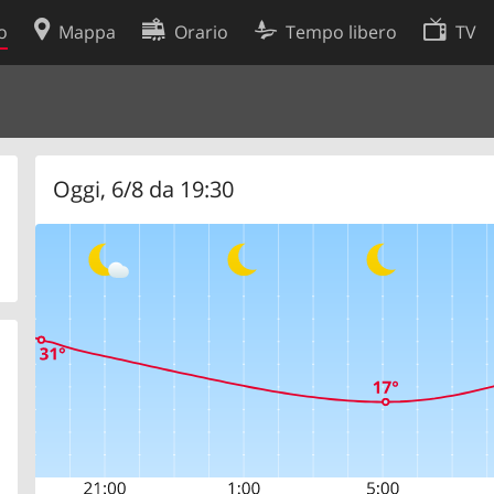
o
Mappa
Orario
Tempo libero
TV
Politica sui cookie
so
Preferenze cookie
 dati
Sviluppatori
Oggi, 6/8 da 19:30