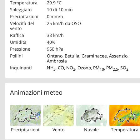
Temperatura
29.9 °C
Soleggiato
10 di 10 min
Precipitazioni
0 mm/h
Velocità del
25 km/h
da OSO
vento
Raffica
38 km/h
Umidità
40%
Pressione
960 hPa
Pollini
Ontano
,
Betulla
,
Graminacee
,
Assenzio
,
Ambrosia
Inquinanti
NH
,
CO
,
NO
,
Ozono
,
PM
,
PM
,
SO
3
2
10
2.5
2
Animazioni meteo
Precipitazioni
Vento
Nuvole
Temperatura