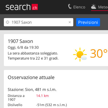
Elenco
Mete
Il vostro profolio
Contatti
Area clienti
Condizioni d’u
Informazioni Legali
Protezione dei
1907 Saxon
Oggi, 6/8 da 19:30
30°
La sera abbastanza soleggiato.
Temperature tra 22 e 31 gradi.
Osservazione attuale
Stazione: Sion, 481 m s.l.m.
Distanza a
14.1 km
1907
Dislivello
-51m (532 m s.l.m.)