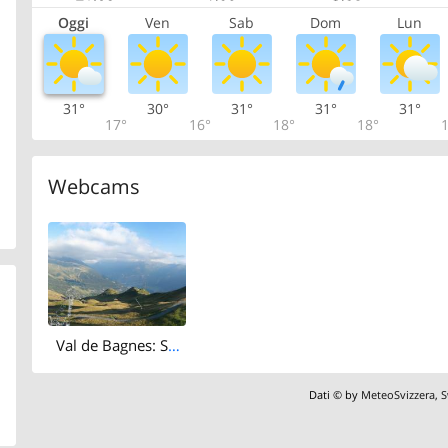
Oggi
Ven
Sab
Dom
Lun
31°
30°
31°
31°
31°
17°
16°
18°
18°
1
Webcams
Val de Bagnes: Savoleyres
Dati © by
MeteoSvizzera
,
S