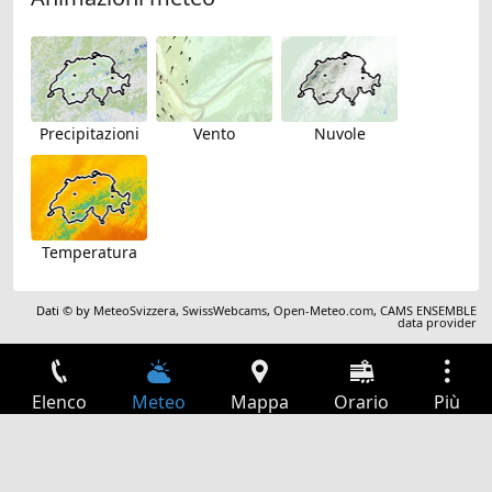
Precipitazioni
Vento
Nuvole
Temperatura
Dati © by
MeteoSvizzera
,
SwissWebcams
,
Open-Meteo.com
,
CAMS ENSEMBLE
data provider
Elenco
Meteo
Mappa
Orario
Più
Accesso