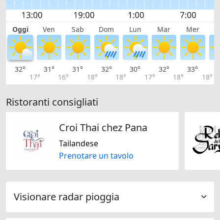
Oggi
Ven
Sab
Dom
Lun
Mar
Mer
G
32°
31°
31°
32°
30°
32°
33°
3
17°
16°
18°
18°
17°
18°
18°
Ristoranti consigliati
Croi Thai chez Pana
Tailandese
Prenotare un tavolo
Visionare radar pioggia