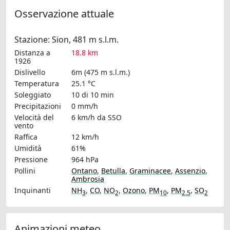
Osservazione attuale
Stazione: Sion, 481 m s.l.m.
Distanza a
18.8 km
1926
Dislivello
6m (475 m s.l.m.)
Temperatura
25.1 °C
Soleggiato
10 di 10 min
Precipitazioni
0 mm/h
Velocità del
6 km/h
da SSO
vento
Raffica
12 km/h
Umidità
61%
Pressione
964 hPa
Pollini
Ontano
,
Betulla
,
Graminacee
,
Assenzio
,
Ambrosia
Inquinanti
NH
,
CO
,
NO
,
Ozono
,
PM
,
PM
,
SO
3
2
10
2.5
2
Animazioni meteo