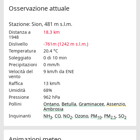
Osservazione attuale
Stazione: Sion, 481 m s.l.m.
Distanza a
18.3 km
1948
Dislivello
-761m (1242 m s.l.m.)
Temperatura
20.4 °C
Soleggiato
0 di 10 min
Precipitazioni
0 mm/h
Velocità del
9 km/h
da ENE
vento
Raffica
13 km/h
Umidità
68%
Pressione
962 hPa
Pollini
Ontano
,
Betulla
,
Graminacee
,
Assenzio
,
Ambrosia
Inquinanti
NH
,
CO
,
NO
,
Ozono
,
PM
,
PM
,
SO
3
2
10
2.5
2
Animazioni meteo