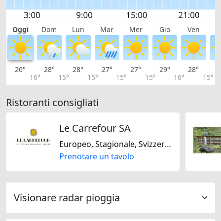
Oggi
Dom
Lun
Mar
Mer
Gio
Ven
S
26°
28°
28°
27°
27°
29°
28°
2
16°
15°
15°
15°
15°
16°
15°
Ristoranti consigliati
Le Carrefour SA
Europeo, Stagionale, Svizzera, Senza glutine
Prenotare un tavolo
Visionare radar pioggia