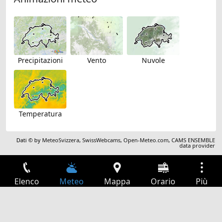
Precipitazioni
Vento
Nuvole
Temperatura
Dati © by
MeteoSvizzera
,
SwissWebcams
,
Open-Meteo.com
,
CAMS ENSEMBLE
data provider
Elenco
Meteo
Mappa
Orario
Più
Accesso