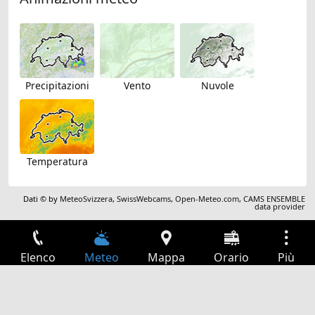
Precipitazioni
Vento
Nuvole
Temperatura
Dati © by
MeteoSvizzera
,
SwissWebcams
,
Open-Meteo.com
,
CAMS ENSEMBLE
data provider
Elenco
Meteo
Mappa
Orario
Più
Accesso