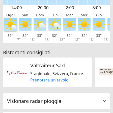
Oggi
Sab
Dom
Lun
Mar
Mer
Gio
V
31°
32°
33°
32°
32°
32°
33°
3
17°
18°
18°
18°
18°
18°
18°
Ristoranti consigliati
Valtraiteur Sàrl
Stagionale, Svizzera, Francese, Regionale
Prenotare un tavolo
Visionare radar pioggia