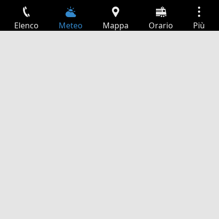
Elenco
Meteo
Mappa
Orario
Più
Accesso
Servizi
Tabella partenze
Tempo libero
Guida TV
Cinema
Ricerca Web
App