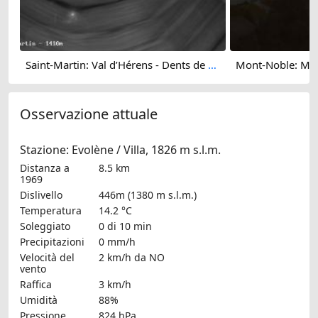
Saint-Martin: Val d’Hérens - Dents de Veisivi
Osservazione attuale
Stazione: Evolène / Villa, 1826 m s.l.m.
Distanza a
8.5 km
1969
Dislivello
446m (1380 m s.l.m.)
Temperatura
14.2 °C
Soleggiato
0 di 10 min
Precipitazioni
0 mm/h
Velocità del
2 km/h
da NO
vento
Raffica
3 km/h
Umidità
88%
Pressione
824 hPa