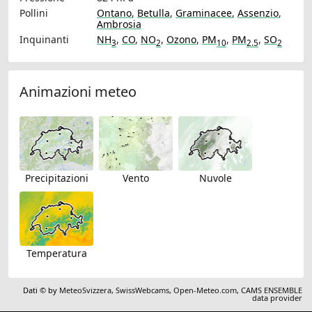
Pollini
Ontano
,
Betulla
,
Graminacee
,
Assenzio
,
Ambrosia
Inquinanti
NH
,
CO
,
NO
,
Ozono
,
PM
,
PM
,
SO
3
2
10
2.5
2
Animazioni meteo
Precipitazioni
Vento
Nuvole
Temperatura
Dati © by
MeteoSvizzera
,
SwissWebcams
,
Open-Meteo.com
,
CAMS ENSEMBLE
data provider