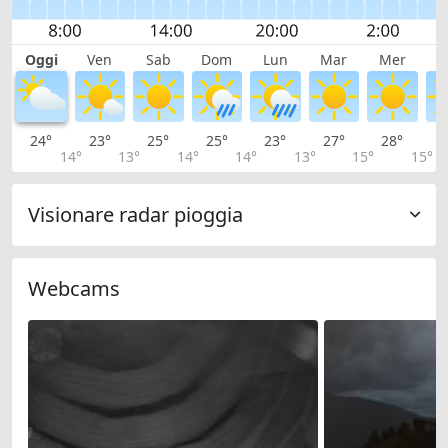
Oggi
Ven
Sab
Dom
Lun
Mar
Mer
G
24°
23°
25°
25°
23°
27°
28°
2
14°
13°
14°
14°
13°
15°
15°
Visionare radar pioggia
Webcams