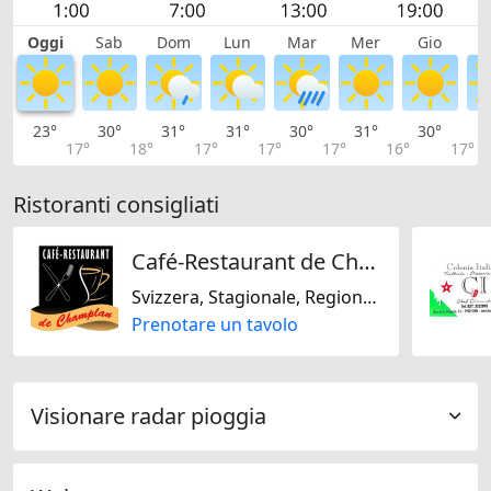
Oggi
Sab
Dom
Lun
Mar
Mer
Gio
V
23°
30°
31°
31°
30°
31°
30°
3
17°
18°
17°
17°
17°
16°
17°
Ristoranti consigliati
Café-Restaurant de Champlan, chez Ana
Svizzera, Stagionale, Regionale
Prenotare un tavolo
Visionare radar pioggia