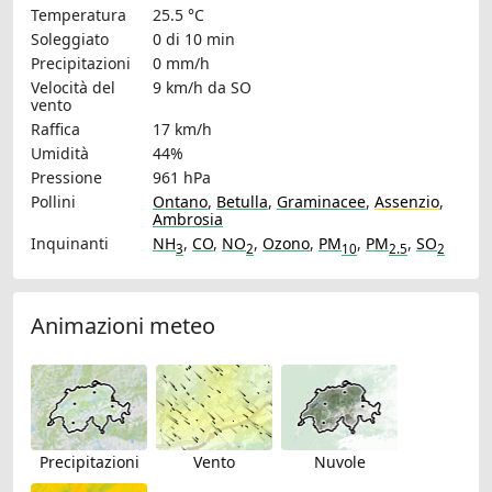
Temperatura
25.5 °C
Soleggiato
0 di 10 min
Precipitazioni
0 mm/h
Velocità del
9 km/h
da SO
vento
Raffica
17 km/h
Umidità
44%
Pressione
961 hPa
Pollini
Ontano
,
Betulla
,
Graminacee
,
Assenzio
,
Ambrosia
Inquinanti
NH
,
CO
,
NO
,
Ozono
,
PM
,
PM
,
SO
3
2
10
2.5
2
Animazioni meteo
Precipitazioni
Vento
Nuvole