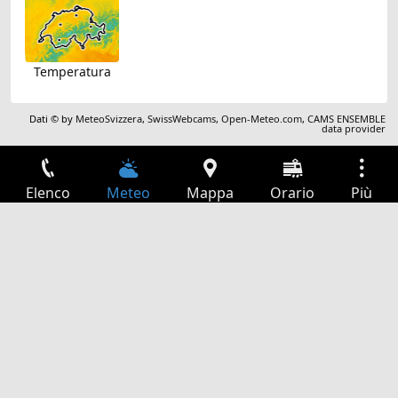
Temperatura
Dati © by
MeteoSvizzera
,
SwissWebcams
,
Open-Meteo.com
,
CAMS ENSEMBLE
data provider
Elenco
Meteo
Mappa
Orario
Più
Accesso
Servizi
Tabella partenze
Tempo libero