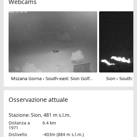
Webcams
Mszana Gorna › South-east: Sion Golf Club
Sion › South: 
Osservazione attuale
Stazione: Sion, 481 m s.l.m.
Distanza a
6.4 km
1971
Dislivello
-403m (884 m s.l.m.)