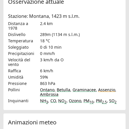
Osservazione attuale
Stazione: Montana, 1423 m s.l.m.
Distanza a
2.4 km
1978
Dislivello
289m (1134 m s.l.m.)
Temperatura
18 °C
Soleggiato
0 di 10 min
Precipitazioni
0 mm/h
Velocità del
3 km/h
da O
vento
Raffica
6 km/h
Umidità
59%
Pressione
863 hPa
Pollini
Ontano
,
Betulla
,
Graminacee
,
Assenzio
,
Ambrosia
Inquinanti
NH
,
CO
,
NO
,
Ozono
,
PM
,
PM
,
SO
3
2
10
2.5
2
Animazioni meteo