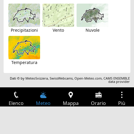
Precipitazioni
Vento
Nuvole
Temperatura
Dati © by
MeteoSvizzera
,
SwissWebcams
,
Open-Meteo.com
,
CAMS ENSEMBLE
data provider
Elenco
Meteo
Mappa
Orario
Più
Accesso
Servizi