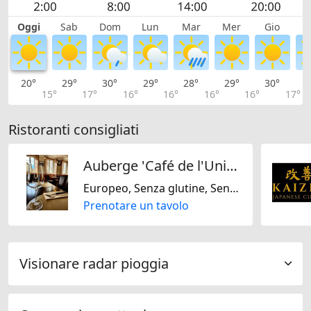
Oggi
Sab
Dom
Lun
Mar
Mer
Gio
V
20°
29°
30°
29°
28°
29°
30°
3
15°
17°
16°
16°
16°
16°
17°
Ristoranti consigliati
Auberge 'Café de l'Union'
Europeo, Senza glutine, Senza lattosio, Stagionale, Francese, Regionale, Svizzera
Prenotare un tavolo
Visionare radar pioggia