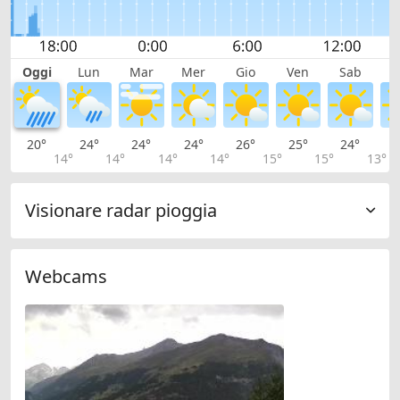
Oggi
Lun
Mar
Mer
Gio
Ven
Sab
D
20°
24°
24°
24°
26°
25°
24°
2
14°
14°
14°
14°
15°
15°
13°
Visionare radar pioggia
Webcams