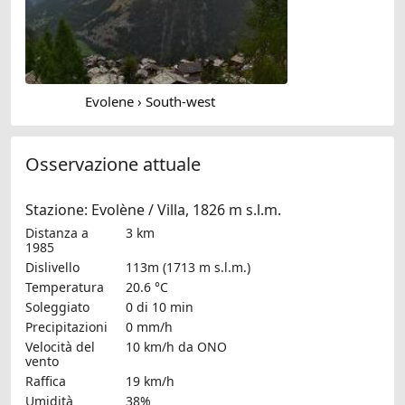
Evolene › South-west
Osservazione attuale
Stazione: Evolène / Villa, 1826 m s.l.m.
Distanza a
3 km
1985
Dislivello
113m (1713 m s.l.m.)
Temperatura
20.6 °C
Soleggiato
0 di 10 min
Precipitazioni
0 mm/h
Velocità del
10 km/h
da ONO
vento
Raffica
19 km/h
Umidità
38%