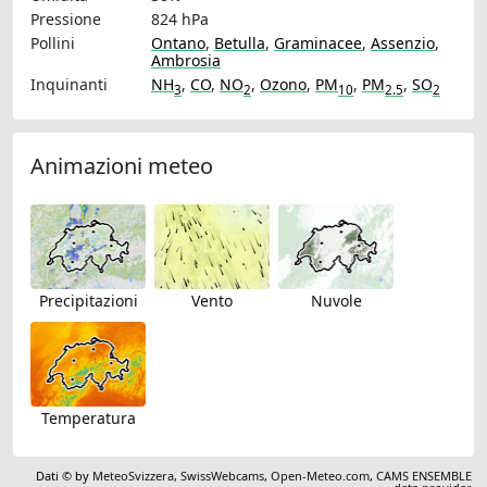
Pressione
824 hPa
Pollini
Ontano
,
Betulla
,
Graminacee
,
Assenzio
,
Ambrosia
Inquinanti
NH
,
CO
,
NO
,
Ozono
,
PM
,
PM
,
SO
3
2
10
2.5
2
Animazioni meteo
Precipitazioni
Vento
Nuvole
Temperatura
Dati © by
MeteoSvizzera
,
SwissWebcams
,
Open-Meteo.com
,
CAMS ENSEMBLE