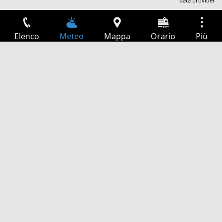
data provider
Elenco
Meteo
Mappa
Orario
Più
Accesso
Servizi
Tabella partenze
Tempo libero
Guida TV
Cinema
Ricerca Web
App