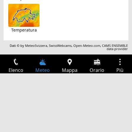
Temperatura
Dati © by
MeteoSvizzera
,
SwissWebcams
,
Open-Meteo.com
,
CAMS ENSEMBLE
data provider
Elenco
Meteo
Mappa
Orario
Più
Accesso
Servizi
Tabella partenze
Tempo libero