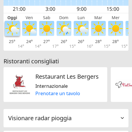
Oggi
Ven
Sab
Dom
Lun
Mar
Mer
G
25°
24°
27°
26°
26°
28°
28°
2
14°
14°
17°
15°
16°
15°
15°
Ristoranti consigliati
Restaurant Les Bergers
Internazionale
Prenotare un tavolo
Visionare radar pioggia