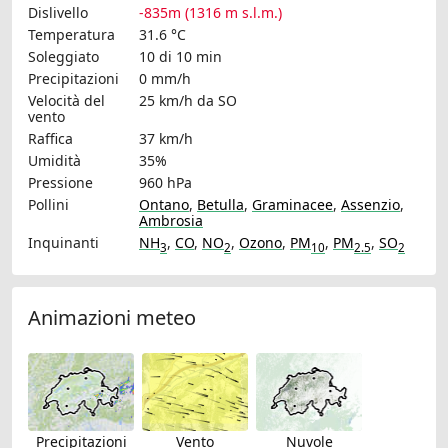
Dislivello
-835m (1316 m s.l.m.)
Temperatura
31.6 °C
Soleggiato
10 di 10 min
Precipitazioni
0 mm/h
Velocità del
25 km/h
da SO
vento
Raffica
37 km/h
Umidità
35%
Pressione
960 hPa
Pollini
Ontano
,
Betulla
,
Graminacee
,
Assenzio
,
Ambrosia
Inquinanti
NH
,
CO
,
NO
,
Ozono
,
PM
,
PM
,
SO
3
2
10
2.5
2
Animazioni meteo
Precipitazioni
Vento
Nuvole