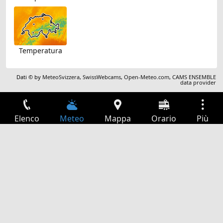
Temperatura
Dati © by
MeteoSvizzera
,
SwissWebcams
,
Open-Meteo.com
,
CAMS ENSEMBLE
data provider
Elenco
Meteo
Mappa
Orario
Più
Accesso
Servizi
Tabella partenze
Tempo libero