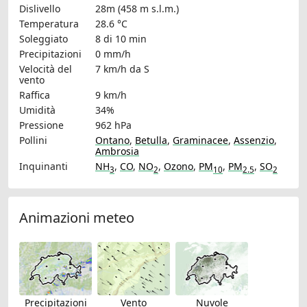
Dislivello
28m (458 m s.l.m.)
Temperatura
28.6 °C
Soleggiato
8 di 10 min
Precipitazioni
0 mm/h
Velocità del
7 km/h
da S
vento
Raffica
9 km/h
Umidità
34%
Pressione
962 hPa
Pollini
Ontano
,
Betulla
,
Graminacee
,
Assenzio
,
Ambrosia
Inquinanti
NH
,
CO
,
NO
,
Ozono
,
PM
,
PM
,
SO
3
2
10
2.5
2
Animazioni meteo
Precipitazioni
Vento
Nuvole