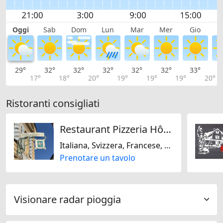
Oggi
Sab
Dom
Lun
Mar
Mer
Gio
V
29°
32°
32°
32°
32°
32°
33°
3
17°
18°
20°
19°
19°
19°
20°
Ristoranti consigliati
Restaurant Pizzeria Hôtel de commune
Italiana, Svizzera, Francese, Senza lattosio, Senza glutine
Prenotare un tavolo
Visionare radar pioggia