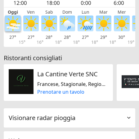
Oggi
Ven
Sab
Dom
Lun
Mar
Mer
G
27°
27°
28°
28°
27°
29°
30°
3
15°
16°
18°
18°
18°
18°
19°
Ristoranti consigliati
La Cantine Verte SNC
Francese, Stagionale, Regionale, Senza glutine, Senza lattosio, Senza soja
Prenotare un tavolo
Visionare radar pioggia