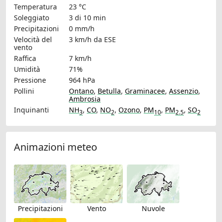
Temperatura
23 °C
Soleggiato
3 di 10 min
Precipitazioni
0 mm/h
Velocità del
3 km/h
da ESE
vento
Raffica
7 km/h
Umidità
71%
Pressione
964 hPa
Pollini
Ontano
,
Betulla
,
Graminacee
,
Assenzio
,
Ambrosia
Inquinanti
NH
,
CO
,
NO
,
Ozono
,
PM
,
PM
,
SO
3
2
10
2.5
2
Animazioni meteo
Precipitazioni
Vento
Nuvole