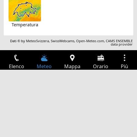
Temperatura
Dati © by
MeteoSvizzera
,
SwissWebcams
,
Open-Meteo.com
,
CAMS ENSEMBLE
data provider
Elenco
Meteo
Mappa
Orario
Più
Accesso
Servizi
Tabella partenze
Tempo libero