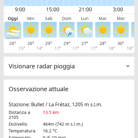
Oggi
Ven
Sab
Dom
Lun
Mar
Mer
G
26°
26°
29°
29°
27°
28°
30°
3
15°
14°
17°
17°
17°
18°
18°
Visionare radar pioggia
Osservazione attuale
Stazione: Bullet / La Frétaz, 1205 m s.l.m.
Distanza a
13.5 km
2105
Dislivello
464m (742 m s.l.m.)
Temperatura
16.2 °C
Soleggiato
0 di 10 min