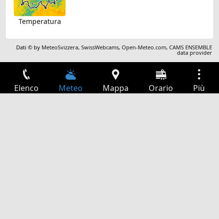
Temperatura
Dati © by
MeteoSvizzera
,
SwissWebcams
,
Open-Meteo.com
,
CAMS ENSEMBLE
data provider
Elenco
Meteo
Mappa
Orario
Più
Accesso
Servizi
Tabella partenze
Tempo libero
Guida TV