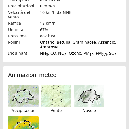
Precipitazioni
0 mm/h
Velocità del
10 km/h
da NNE
vento
Raffica
18 km/h
Umidità
67%
Pressione
887 hPa
Pollini
Ontano
,
Betulla
,
Graminacee
,
Assenzio
,
Ambrosia
Inquinanti
NH
,
CO
,
NO
,
Ozono
,
PM
,
PM
,
SO
3
2
10
2.5
2
Animazioni meteo
Precipitazioni
Vento
Nuvole