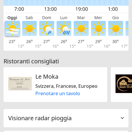
Oggi
Sab
Dom
Lun
Mar
Mer
Gio
V
23°
26°
27°
26°
27°
29°
30°
2
13°
15°
16°
15°
15°
16°
17°
Ristoranti consigliati
Le Moka
Svizzera, Francese, Europeo
Prenotare un tavolo
Visionare radar pioggia