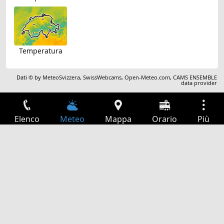
Temperatura
Dati © by
MeteoSvizzera
,
SwissWebcams
,
Open-Meteo.com
,
CAMS ENSEMBLE
data provider
Elenco
Meteo
Mappa
Orario
Più
Accesso
Servizi
Tabella partenze
Tempo libero