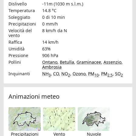
Dislivello
-11m (1030 m s.l.m.)
Temperatura
14.8 °C
Soleggiato
0 di 10 min
Precipitazioni
0 mm/h
Velocità del
8 km/h
da N
vento
Raffica
14 km/h
Umidità
63%
Pressione
906 hPa
Pollini
Ontano
,
Betulla
,
Graminacee
,
Assenzio
,
Ambrosia
Inquinanti
NH
,
CO
,
NO
,
Ozono
,
PM
,
PM
,
SO
3
2
10
2.5
2
Animazioni meteo
Precipitazioni
Vento
Nuvole