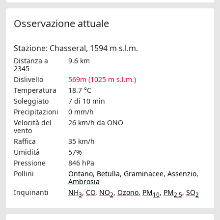
Osservazione attuale
Stazione: Chasseral, 1594 m s.l.m.
Distanza a
9.6 km
2345
Dislivello
569m (1025 m s.l.m.)
Temperatura
18.7 °C
Soleggiato
7 di 10 min
Precipitazioni
0 mm/h
Velocità del
26 km/h
da ONO
vento
Raffica
35 km/h
Umidità
57%
Pressione
846 hPa
Pollini
Ontano
,
Betulla
,
Graminacee
,
Assenzio
,
Ambrosia
Inquinanti
NH
,
CO
,
NO
,
Ozono
,
PM
,
PM
,
SO
3
2
10
2.5
2