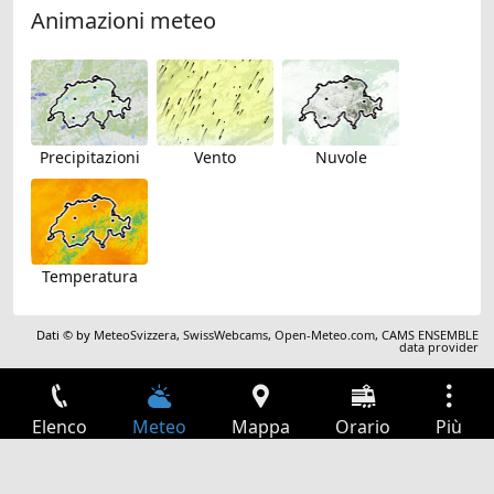
Animazioni meteo
Precipitazioni
Vento
Nuvole
Temperatura
Dati © by
MeteoSvizzera
,
SwissWebcams
,
Open-Meteo.com
,
CAMS ENSEMBLE
data provider
Elenco
Meteo
Mappa
Orario
Più
Accesso