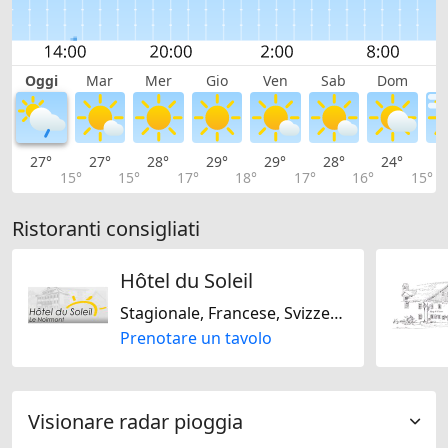
Oggi
Mar
Mer
Gio
Ven
Sab
Dom
L
27°
27°
28°
29°
29°
28°
24°
2
15°
15°
17°
18°
17°
16°
15°
Ristoranti consigliati
Hôtel du Soleil
Stagionale, Francese, Svizzera, Senza glutine, Senza lattosio
Prenotare un tavolo
Visionare radar pioggia