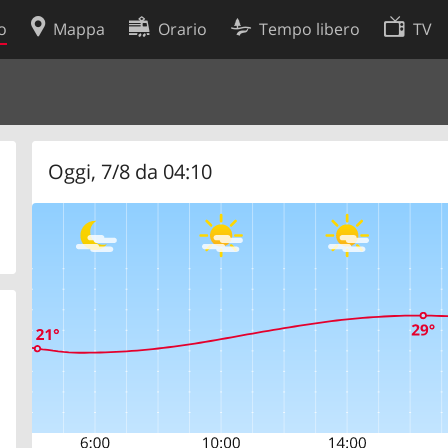
o
Mappa
Orario
Tempo libero
TV
Politica sui cookie
so
Preferenze cookie
 dati
Sviluppatori
Oggi, 7/8 da 04:10