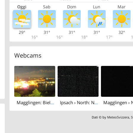
Oggi
Sab
Dom
Lun
Mar
29°
31°
31°
31°
32°
16°
16°
18°
17°
1
Webcams
Magglingen: Biel/Bienne - Lake Biel
Ipsach › North: Nidauwald - Magglingen/Macolin - Lake Biel
Dati © by
MeteoSvizzera
,
S