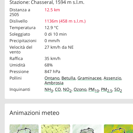
Stazione: Chasseral, 1594 m s.l.m.
Distanza a
12.5 km
2505
Dislivello
1136m (458 m s.l.m.)
Temperatura
12.9 °C
Soleggiato
0 di 10 min
Precipitazioni
0 mm/h
Velocità del
27 km/h
da NE
vento
Raffica
35 km/h
Umidità
68%
Pressione
847 hPa
Pollini
Ontano
,
Betulla
,
Graminacee
,
Assenzio
,
Ambrosia
Inquinanti
NH
,
CO
,
NO
,
Ozono
,
PM
,
PM
,
SO
3
2
10
2.5
2
Animazioni meteo