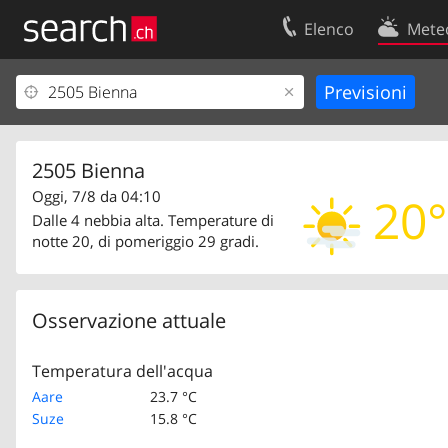
Elenco
Mete
Il vostro profolio
Contatti
Area clienti
Condizioni d’u
Informazioni Legali
Protezione dei
2505 Bienna
Oggi, 7/8 da 04:10
20°
Dalle 4 nebbia alta. Temperature di
notte 20, di pomeriggio 29 gradi.
Osservazione attuale
Temperatura dell'acqua
Aare
23.7 °C
Suze
15.8 °C