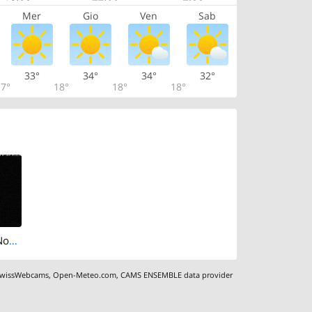
Mer
Gio
Ven
Sab
33°
34°
34°
32°
7°
18°
18°
18°
Magglingen › North: Restaurant End der Welt - Sports facility "End of the World" BASPO
wissWebcams
,
Open-Meteo.com
,
CAMS ENSEMBLE data provider