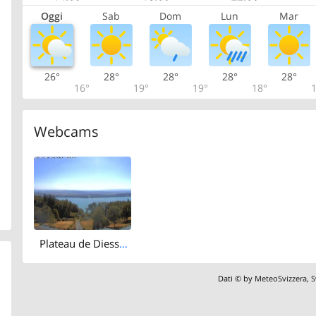
Oggi
Sab
Dom
Lun
Mar
26°
28°
28°
28°
28°
16°
19°
19°
18°
1
Webcams
Plateau de Diesse › South-east: Lake Biel
Dati © by
MeteoSvizzera
,
S