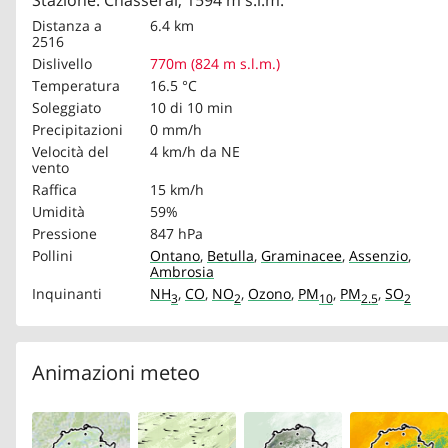
Stazione: Chasseral, 1594 m s.l.m.
Distanza a
6.4 km
2516
Dislivello
770m (824 m s.l.m.)
Temperatura
16.5 °C
Soleggiato
10 di 10 min
Precipitazioni
0 mm/h
Velocità del
4 km/h
da NE
vento
Raffica
15 km/h
Umidità
59%
Pressione
847 hPa
Pollini
Ontano
,
Betulla
,
Graminacee
,
Assenzio
,
Ambrosia
Inquinanti
NH
,
CO
,
NO
,
Ozono
,
PM
,
PM
,
SO
3
2
10
2.5
2
Animazioni meteo