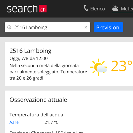
Elenco
Mete
Il vostro profolio
Contatti
Area clienti
Condizioni d’u
Informazioni Legali
Protezione dei
2516 Lamboing
Oggi, 7/8 da 12:00
23°
Nella seconda metà della giornata
parzialmente soleggiato. Temperature
tra 20 e 26 gradi.
Osservazione attuale
Temperatura dell'acqua
Aare
21.7 °C