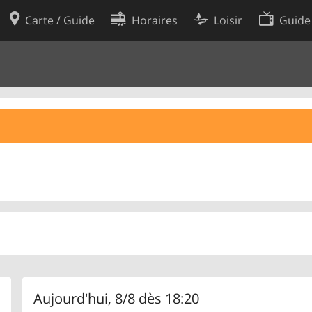
Carte / Guide
Horaires
Loisir
Guide
Politique en matière de cooki
utilisation
Préférences de cookies
des données
Développeurs
Aujourd'hui, 8/8 dès 18:20