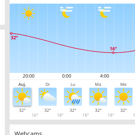
Auj.
Di
Lu
Ma
Me
32°
32°
32°
32°
32°
16°
18°
18°
18°
1
Webcams