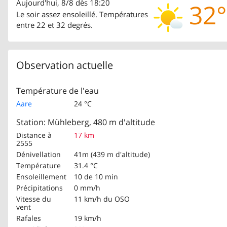
Aujourd'hui, 8/8 dès 18:20
32°
Le soir assez ensoleillé. Températures
entre 22 et 32 degrés.
Observation actuelle
Température de l'eau
Aare
24 °C
Station: Mühleberg, 480 m d'altitude
Distance à
17 km
2555
Dénivellation
41m (439 m d'altitude)
Température
31.4 °C
Ensoleillement
10 de 10 min
Précipitations
0 mm/h
Vitesse du
11 km/h
du OSO
vent
Rafales
19 km/h