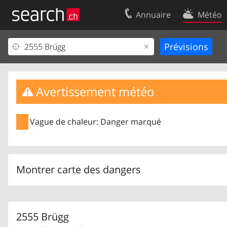
Annuaire
Météo
Votre inscription
Contact
Centre clients
Conditions d’
Mentions Légales
Protection 
Avertissement météo
Vague de chaleur: Danger marqué
Montrer carte des dangers
2555 Brügg