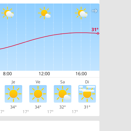
Je
Ve
Sa
Di
34°
34°
32°
31°
7°
17°
17°
17°