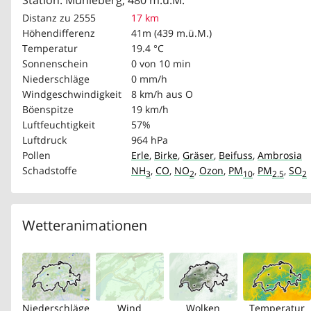
Station: Mühleberg, 480 m.ü.M.
Distanz zu 2555
17 km
Höhendifferenz
41m (439 m.ü.M.)
Temperatur
19.4 °C
Sonnenschein
0 von 10 min
Niederschläge
0 mm/h
Windgeschwindigkeit
8 km/h
aus O
Böenspitze
19 km/h
Luftfeuchtigkeit
57%
Luftdruck
964 hPa
Pollen
Erle
,
Birke
,
Gräser
,
Beifuss
,
Ambrosia
Schadstoffe
NH
,
CO
,
NO
,
Ozon
,
PM
,
PM
,
SO
3
2
10
2.5
2
Wetteranimationen
Niederschläge
Wind
Wolken
Temperatur