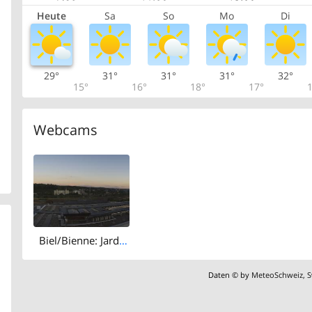
Heute
Sa
So
Mo
Di
29°
31°
31°
31°
32°
15°
16°
18°
17°
1
Webcams
Biel/Bienne: Jardin du paradis: Energie Service Biel
Daten © by
MeteoSchweiz
,
S