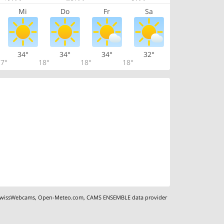
Mi
Do
Fr
Sa
34°
34°
34°
32°
7°
18°
18°
18°
wissWebcams
,
Open-Meteo.com
,
CAMS ENSEMBLE data provider