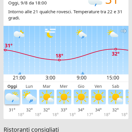
Oggi, 9/8 da 18:00
Intorno alle 21 qualche rovesci. Temperature tra 22 e 31
gradi.
Oggi
Lun
Mar
Mer
Gio
Ven
Sab
D
31°
32°
32°
33°
34°
34°
32°
3
18°
18°
18°
18°
17°
18°
18°
Ristoranti consigliati