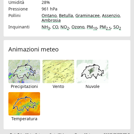
Umidità
28%
Pressione
961 hPa
Pollini
Ontano
,
Betulla
,
Graminacee
,
Assenzio
,
Ambrosia
Inquinanti
NH
,
CO
,
NO
,
Ozono
,
PM
,
PM
,
SO
3
2
10
2.5
2
Animazioni meteo
Precipitazioni
Vento
Nuvole
Temperatura