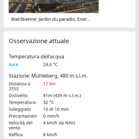
Biel/Bienne: Jardin du paradis: Energie Service Biel
Osservazione attuale
Temperatura dell'acqua
Aare
24.6 °C
Stazione: Mühleberg, 480 m s.l.m.
Distanza a
17 km
2555
Dislivello
41m (439 m s.l.m.)
Temperatura
32 °C
Soleggiato
10 di 10 min
Precipitazioni
0 mm/h
Velocità del
4 km/h
da NNO
vento
Raffica
8 km/h