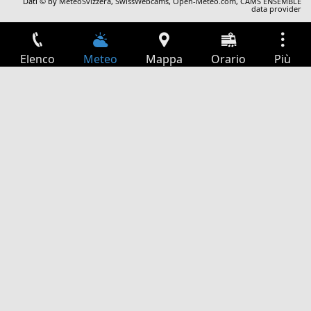
Dati © by
MeteoSvizzera
,
SwissWebcams
,
Open-Meteo.com
,
CAMS ENSEMBLE
data provider
Elenco
Meteo
Mappa
Orario
Più
Accesso
Servizi
Tabella partenze
Tempo libero
Guida TV
Cinema
Ricerca Web