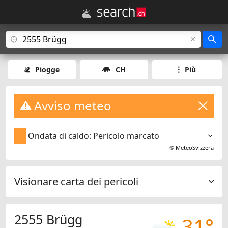
Piogge
CH
Più
Avviso meteo
Ondata di caldo: Pericolo marcato
©
MeteoSvizzera
Visionare carta dei pericoli
2555 Brügg
31°