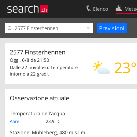
Elenco
Mete
Il vostro profolio
Contatti
Area clienti
Condizioni d’u
Informazioni Legali
Protezione dei
2577 Finsterhennen
Oggi, 6/8 da 21:50
23°
Dalle 22 nuvoloso. Temperature
intorno a 22 gradi.
Osservazione attuale
Temperatura dell'acqua
Aare
23.9 °C
Stazione: Mühleberg, 480 m s.l.m.