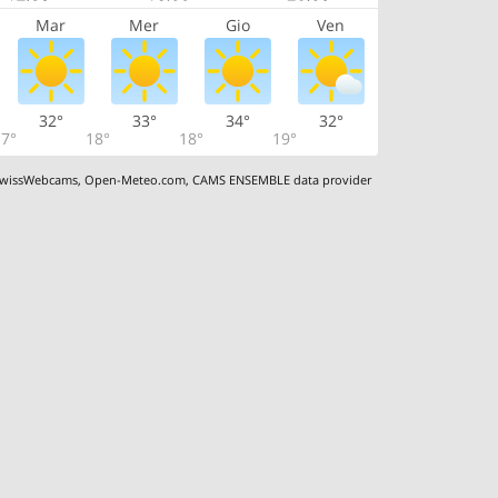
Mar
Mer
Gio
Ven
32°
33°
34°
32°
7°
18°
18°
19°
wissWebcams
,
Open-Meteo.com
,
CAMS ENSEMBLE data provider