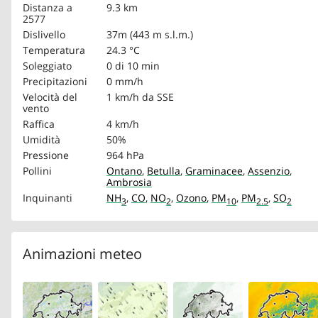
Distanza a
9.3 km
2577
Dislivello
37m (443 m s.l.m.)
Temperatura
24.3 °C
Soleggiato
0 di 10 min
Precipitazioni
0 mm/h
Velocità del
1 km/h
da SSE
vento
Raffica
4 km/h
Umidità
50%
Pressione
964 hPa
Pollini
Ontano
,
Betulla
,
Graminacee
,
Assenzio
,
Ambrosia
Inquinanti
NH
,
CO
,
NO
,
Ozono
,
PM
,
PM
,
SO
3
2
10
2.5
2
Animazioni meteo