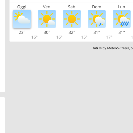
Oggi
Ven
Sab
Dom
Lun
23°
30°
32°
31°
31°
16°
16°
15°
17°
1
Dati © by
MeteoSvizzera
,
S