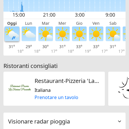
Oggi
Lun
Mar
Mer
Gio
Ven
Sab
D
31°
29°
30°
31°
33°
33°
31°
2
18°
18°
17°
18°
19°
17°
17°
Ristoranti consigliati
Restaurant-Pizzeria 'La Fontaine' Picciarella
Italiana
Prenotare un tavolo
Visionare radar pioggia