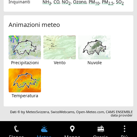
Inquinanti
NH
,
CO
,
NO
,
Ozono
,
PM
,
PM
,
SO
3
2
10
2.5
2
Animazioni meteo
Precipitazioni
Vento
Nuvole
Temperatura
Dati © by
MeteoSvizzera
,
SwissWebcams
,
Open-Meteo.com
,
CAMS ENSEMBLE
data provider