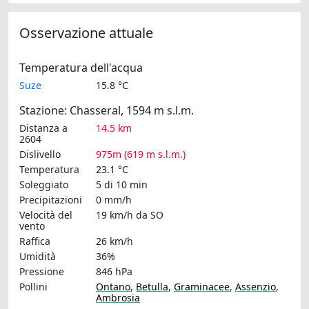
Osservazione attuale
Temperatura dell'acqua
Suze
15.8 °C
Stazione: Chasseral, 1594 m s.l.m.
Distanza a
14.5 km
2604
Dislivello
975m (619 m s.l.m.)
Temperatura
23.1 °C
Soleggiato
5 di 10 min
Precipitazioni
0 mm/h
Velocità del
19 km/h
da SO
vento
Raffica
26 km/h
Umidità
36%
Pressione
846 hPa
Pollini
Ontano
,
Betulla
,
Graminacee
,
Assenzio
,
Ambrosia