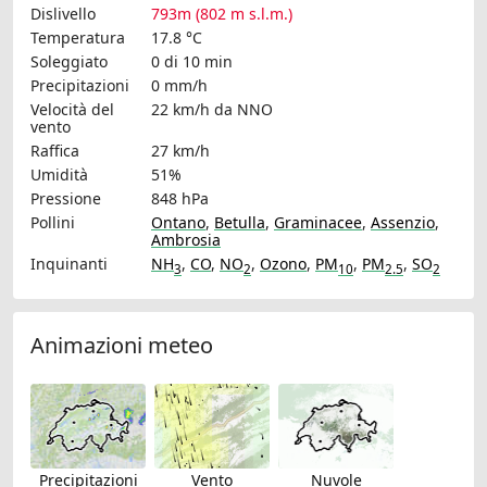
Dislivello
793m (802 m s.l.m.)
Temperatura
17.8 °C
Soleggiato
0 di 10 min
Precipitazioni
0 mm/h
Velocità del
22 km/h
da NNO
vento
Raffica
27 km/h
Umidità
51%
Pressione
848 hPa
Pollini
Ontano
,
Betulla
,
Graminacee
,
Assenzio
,
Ambrosia
Inquinanti
NH
,
CO
,
NO
,
Ozono
,
PM
,
PM
,
SO
3
2
10
2.5
2
Animazioni meteo
Precipitazioni
Vento
Nuvole