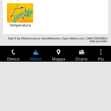
Temperatura
Dati © by
MeteoSvizzera
,
SwissWebcams
,
Open-Meteo.com
,
CAMS ENSEMBLE
data provider
Elenco
Meteo
Mappa
Orario
Più
Accesso
Servizi
Tabella partenze
Tempo libero