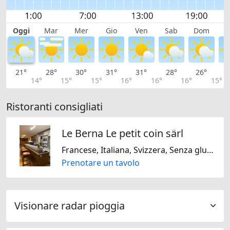
Oggi
Mar
Mer
Gio
Ven
Sab
Dom
L
21°
28°
30°
31°
31°
28°
26°
2
14°
15°
15°
16°
16°
16°
15°
Ristoranti consigliati
Le Berna Le petit coin särl
Francese, Italiana, Svizzera, Senza glutine, Senza lattosio
Prenotare un tavolo
Visionare radar pioggia