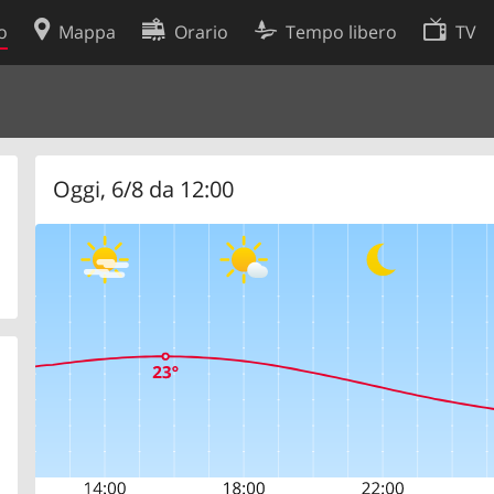
o
Mappa
Orario
Tempo libero
TV
Politica sui cookie
so
Preferenze cookie
 dati
Sviluppatori
Oggi, 6/8 da 12:00