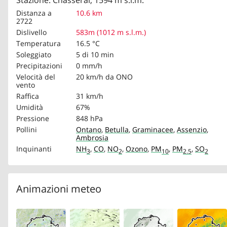
Stazione: Chasseral, 1594 m s.l.m.
Distanza a
10.6 km
2722
Dislivello
583m (1012 m s.l.m.)
Temperatura
16.5 °C
Soleggiato
5 di 10 min
Precipitazioni
0 mm/h
Velocità del
20 km/h
da ONO
vento
Raffica
31 km/h
Umidità
67%
Pressione
848 hPa
Pollini
Ontano
,
Betulla
,
Graminacee
,
Assenzio
,
Ambrosia
Inquinanti
NH
,
CO
,
NO
,
Ozono
,
PM
,
PM
,
SO
3
2
10
2.5
2
Animazioni meteo