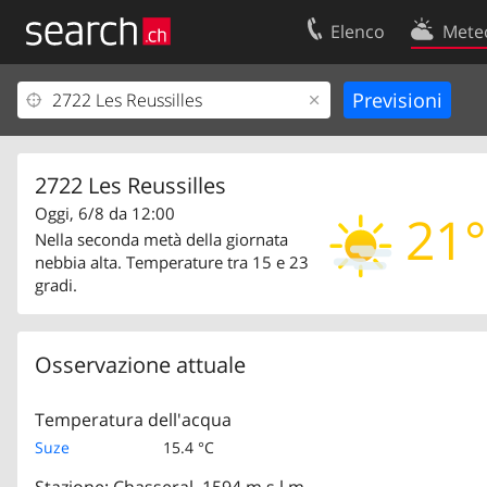
Elenco
Mete
Il vostro profolio
Contatti
Area clienti
Condizioni d’u
Informazioni Legali
Protezione dei
2722 Les Reussilles
Oggi, 6/8 da 12:00
21°
Nella seconda metà della giornata
nebbia alta. Temperature tra 15 e 23
gradi.
Osservazione attuale
Temperatura dell'acqua
Suze
15.4 °C