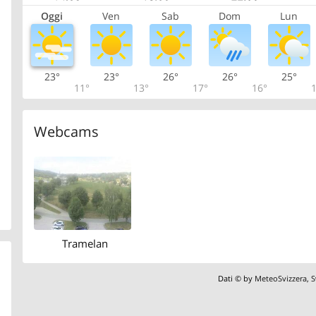
Oggi
Ven
Sab
Dom
Lun
23°
23°
26°
26°
25°
11°
13°
17°
16°
1
Webcams
Tramelan
Dati © by
MeteoSvizzera
,
S