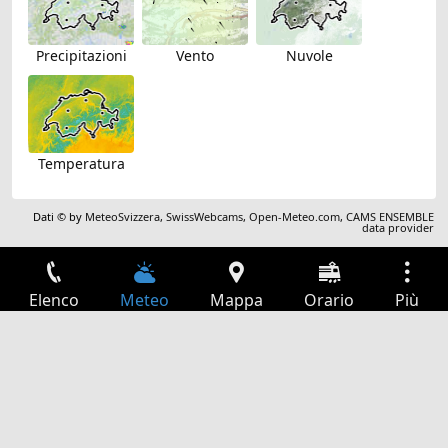
Precipitazioni
Vento
Nuvole
Temperatura
Dati © by
MeteoSvizzera
,
SwissWebcams
,
Open-Meteo.com
,
CAMS ENSEMBLE
data provider
Elenco
Meteo
Mappa
Orario
Più
Accesso
Servizi
Tabella partenze