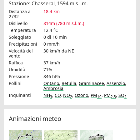
Stazione: Chasseral, 1594 m s.l.m.
Distanza a
18.4 km
2732
Dislivello
814m (780 m s.l.m.)
Temperatura
12.4 °C
Soleggiato
0 di 10 min
Precipitazioni
0 mm/h
Velocità del
30 km/h
da NE
vento
Raffica
37 km/h
Umidità
71%
Pressione
846 hPa
Pollini
Ontano
,
Betulla
,
Graminacee
,
Assenzio
,
Ambrosia
Inquinanti
NH
,
CO
,
NO
,
Ozono
,
PM
,
PM
,
SO
3
2
10
2.5
2
Animazioni meteo