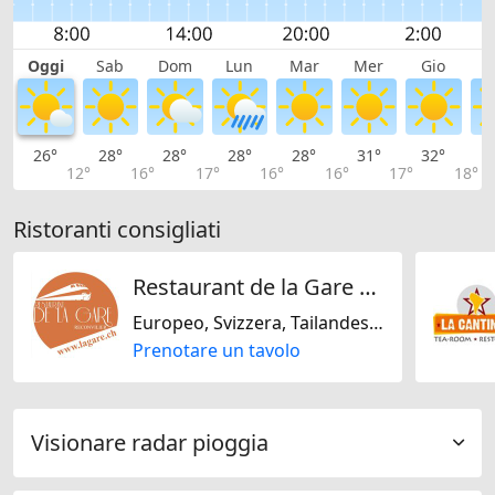
Oggi
Sab
Dom
Lun
Mar
Mer
Gio
V
26°
28°
28°
28°
28°
31°
32°
3
12°
16°
17°
16°
16°
17°
18°
Ristoranti consigliati
Restaurant de la Gare Reconvilier Sàrl
Europeo, Svizzera, Tailandese, Senza glutine, Senza lattosio, Senza noci, Senza soja
Prenotare un tavolo
Visionare radar pioggia