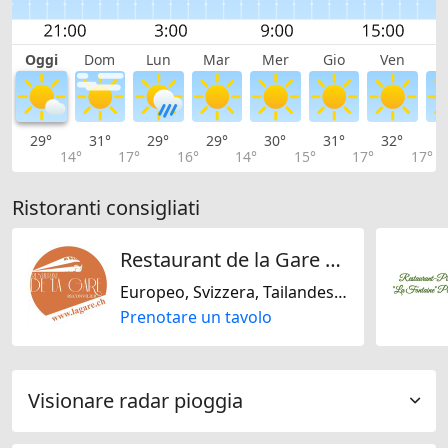
Oggi
Dom
Lun
Mar
Mer
Gio
Ven
S
29°
31°
29°
29°
30°
31°
32°
3
14°
17°
16°
14°
15°
17°
17°
Ristoranti consigliati
Restaurant de la Gare Reconvilier Sàrl
Europeo, Svizzera, Tailandese, Senza glutine, Senza lattosio, Senza noci, Senza soja
Prenotare un tavolo
Visionare radar pioggia