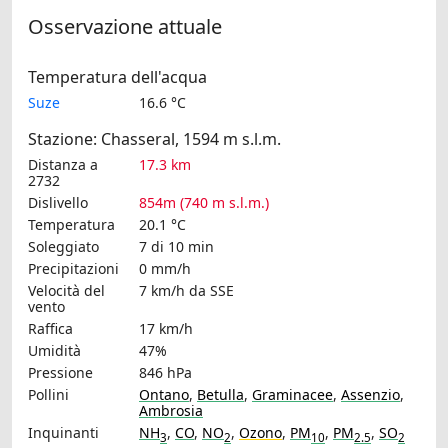
Osservazione attuale
Temperatura dell'acqua
Suze
16.6 °C
Stazione: Chasseral, 1594 m s.l.m.
Distanza a
17.3 km
2732
Dislivello
854m (740 m s.l.m.)
Temperatura
20.1 °C
Soleggiato
7 di 10 min
Precipitazioni
0 mm/h
Velocità del
7 km/h
da SSE
vento
Raffica
17 km/h
Umidità
47%
Pressione
846 hPa
Pollini
Ontano
,
Betulla
,
Graminacee
,
Assenzio
,
Ambrosia
Inquinanti
NH
,
CO
,
NO
,
Ozono
,
PM
,
PM
,
SO
3
2
10
2.5
2