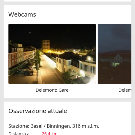
Webcams
Delemont: Gare
Delemont
Osservazione attuale
Stazione: Basel / Binningen, 316 m s.l.m.
Distanza a
26.4 km