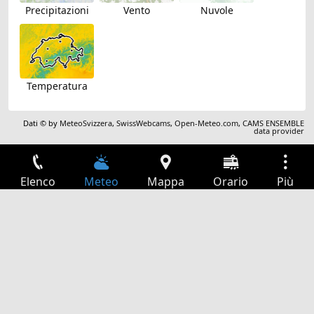
Precipitazioni
Vento
Nuvole
Temperatura
Dati © by
MeteoSvizzera
,
SwissWebcams
,
Open-Meteo.com
,
CAMS ENSEMBLE
data provider
Elenco
Meteo
Mappa
Orario
Più
Accesso
Servizi
Tabella partenze
Tempo libero