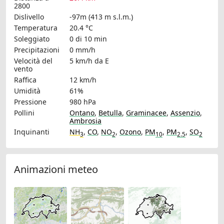
2800
Dislivello
-97m (413 m s.l.m.)
Temperatura
20.4 °C
Soleggiato
0 di 10 min
Precipitazioni
0 mm/h
Velocità del
5 km/h
da E
vento
Raffica
12 km/h
Umidità
61%
Pressione
980 hPa
Pollini
Ontano
,
Betulla
,
Graminacee
,
Assenzio
,
Ambrosia
Inquinanti
NH
,
CO
,
NO
,
Ozono
,
PM
,
PM
,
SO
3
2
10
2.5
2
Animazioni meteo