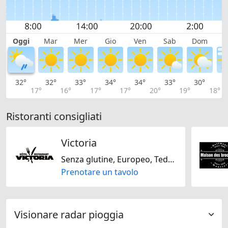
Oggi
Mar
Mer
Gio
Ven
Sab
Dom
L
32°
32°
33°
34°
34°
33°
30°
2
17°
16°
17°
17°
20°
19°
18°
Ristoranti consigliati
Victoria
Senza glutine, Europeo, Tedesco, Regionale, Svizzera
Prenotare un tavolo
Visionare radar pioggia