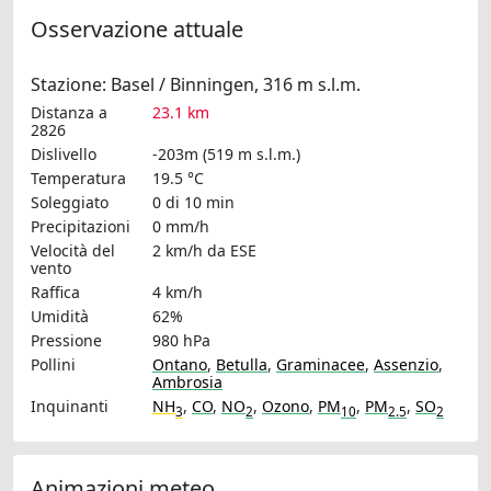
Osservazione attuale
Stazione: Basel / Binningen, 316 m s.l.m.
Distanza a
23.1 km
2826
Dislivello
-203m (519 m s.l.m.)
Temperatura
19.5 °C
Soleggiato
0 di 10 min
Precipitazioni
0 mm/h
Velocità del
2 km/h
da ESE
vento
Raffica
4 km/h
Umidità
62%
Pressione
980 hPa
Pollini
Ontano
,
Betulla
,
Graminacee
,
Assenzio
,
Ambrosia
Inquinanti
NH
,
CO
,
NO
,
Ozono
,
PM
,
PM
,
SO
3
2
10
2.5
2
Animazioni meteo