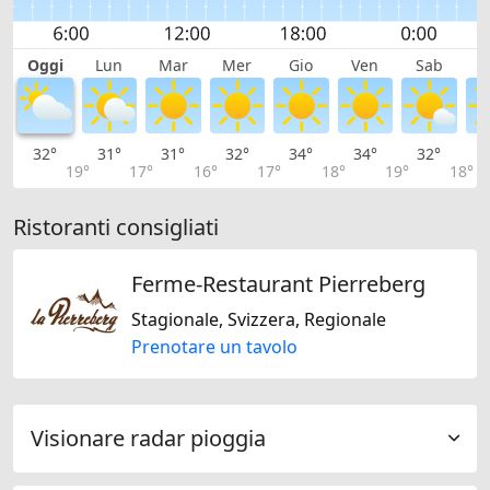
Oggi
Lun
Mar
Mer
Gio
Ven
Sab
D
32°
31°
31°
32°
34°
34°
32°
2
19°
17°
16°
17°
18°
19°
18°
Ristoranti consigliati
Ferme-Restaurant Pierreberg
Stagionale, Svizzera, Regionale
Prenotare un tavolo
Visionare radar pioggia