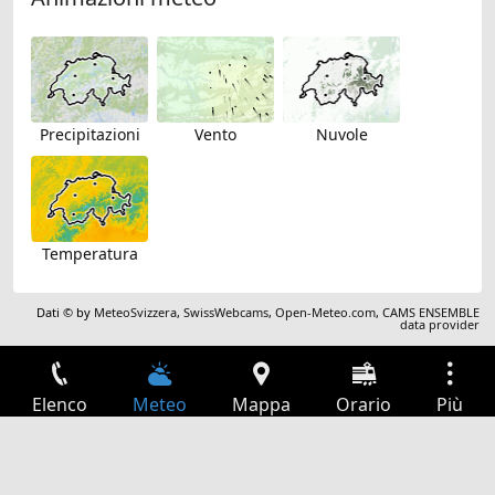
Precipitazioni
Vento
Nuvole
Temperatura
Dati © by
MeteoSvizzera
,
SwissWebcams
,
Open-Meteo.com
,
CAMS ENSEMBLE
data provider
Elenco
Meteo
Mappa
Orario
Più
Accesso