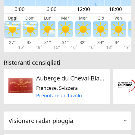
Oggi
Dom
Lun
Mar
Mer
Gio
Ven
S
27°
33°
31°
31°
32°
34°
34°
3
15°
18°
16°
16°
16°
18°
19°
Ristoranti consigliati
Auberge du Cheval-Blanc
Francese, Svizzera
Prenotare un tavolo
Visionare radar pioggia