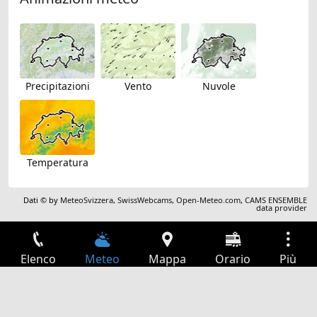
Precipitazioni
Vento
Nuvole
Temperatura
Dati © by
MeteoSvizzera
,
SwissWebcams
,
Open-Meteo.com
,
CAMS ENSEMBLE
data provider
Elenco
Meteo
Mappa
Orario
Più
Accesso