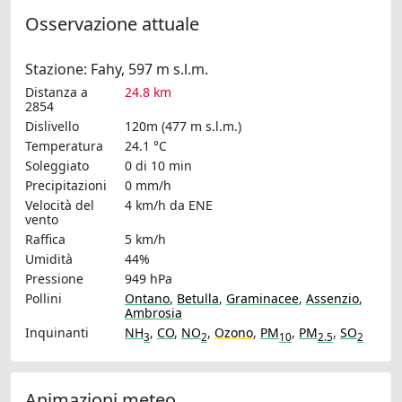
Osservazione attuale
Stazione: Fahy, 597 m s.l.m.
Distanza a
24.8 km
2854
Dislivello
120m (477 m s.l.m.)
Temperatura
24.1 °C
Soleggiato
0 di 10 min
Precipitazioni
0 mm/h
Velocità del
4 km/h
da ENE
vento
Raffica
5 km/h
Umidità
44%
Pressione
949 hPa
Pollini
Ontano
,
Betulla
,
Graminacee
,
Assenzio
,
Ambrosia
Inquinanti
NH
,
CO
,
NO
,
Ozono
,
PM
,
PM
,
SO
3
2
10
2.5
2
Animazioni meteo