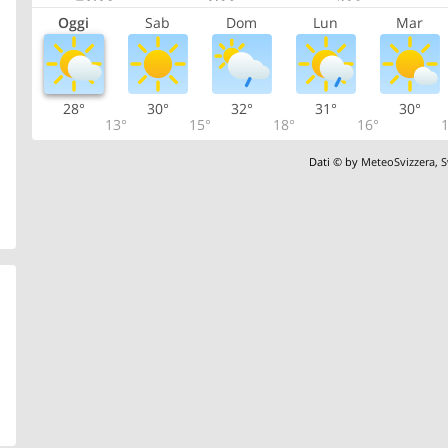
Oggi
Sab
Dom
Lun
Mar
28°
30°
32°
31°
30°
13°
15°
18°
16°
1
Dati © by
MeteoSvizzera
,
S