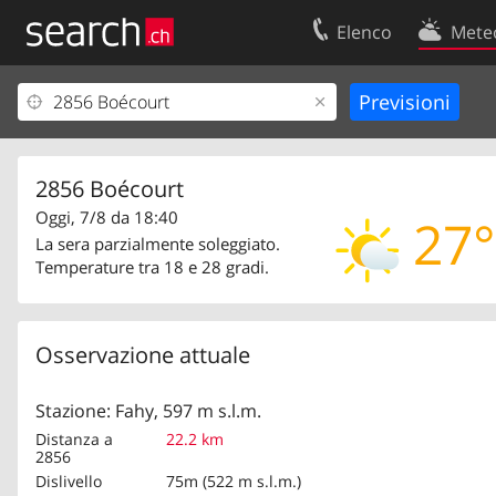
Elenco
Mete
Il vostro profolio
Contatti
Area clienti
Condizioni d’u
Informazioni Legali
Protezione dei
2856 Boécourt
Oggi, 7/8 da 18:40
27°
La sera parzialmente soleggiato.
Temperature tra 18 e 28 gradi.
Osservazione attuale
Stazione: Fahy, 597 m s.l.m.
Distanza a
22.2 km
2856
Dislivello
75m (522 m s.l.m.)