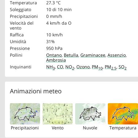
Temperatura
27.3 °C
Soleggiato
10 di 10 min
Precipitazioni
0 mm/h
Velocità del
4 km/h
da O
vento
Raffica
10 km/h
Umidità
31%
Pressione
950 hPa
Pollini
Ontano
,
Betulla
,
Graminacee
,
Assenzio
,
Ambrosia
Inquinanti
NH
,
CO
,
NO
,
Ozono
,
PM
,
PM
,
SO
3
2
10
2.5
2
Animazioni meteo
Precipitazioni
Vento
Nuvole
Temperatura