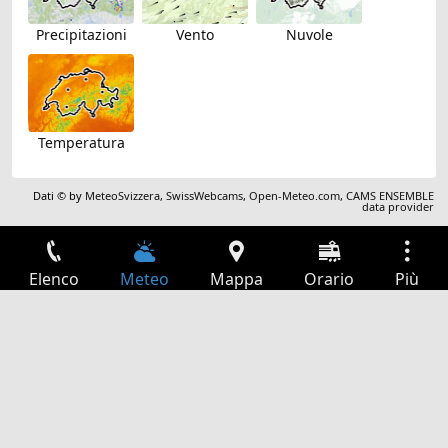
Precipitazioni
Vento
Nuvole
Temperatura
Dati © by
MeteoSvizzera
,
SwissWebcams
,
Open-Meteo.com
,
CAMS ENSEMBLE
data provider
Elenco
Meteo
Mappa
Orario
Più
Accesso
Servizi
Tabella partenze