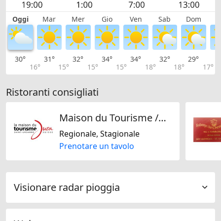
Oggi
Mar
Mer
Gio
Ven
Sab
Dom
L
30°
31°
32°
34°
34°
32°
29°
2
16°
15°
15°
15°
18°
18°
17°
Ristoranti consigliati
Maison du Tourisme /Restaurant du Terroir
Regionale, Stagionale
Prenotare un tavolo
Visionare radar pioggia