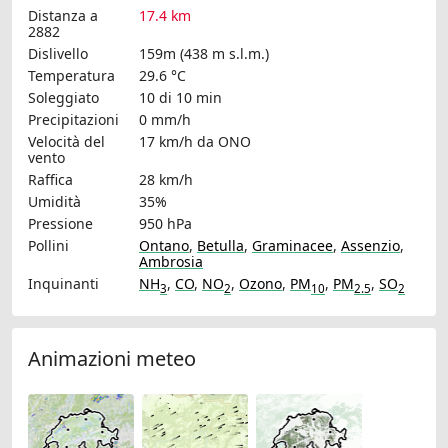
Distanza a
17.4 km
2882
Dislivello
159m (438 m s.l.m.)
Temperatura
29.6 °C
Soleggiato
10 di 10 min
Precipitazioni
0 mm/h
Velocità del
17 km/h
da ONO
vento
Raffica
28 km/h
Umidità
35%
Pressione
950 hPa
Pollini
Ontano
,
Betulla
,
Graminacee
,
Assenzio
,
Ambrosia
Inquinanti
NH
,
CO
,
NO
,
Ozono
,
PM
,
PM
,
SO
3
2
10
2.5
2
Animazioni meteo