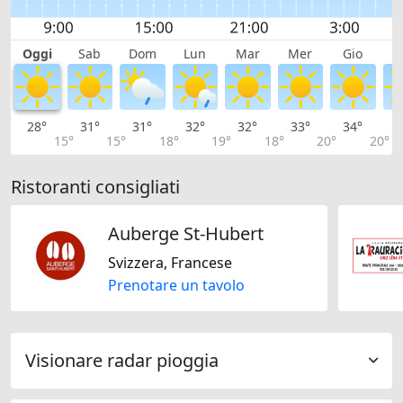
Oggi
Sab
Dom
Lun
Mar
Mer
Gio
V
28°
31°
31°
32°
32°
33°
34°
3
15°
15°
18°
19°
18°
20°
20°
Ristoranti consigliati
Auberge St-Hubert
Svizzera, Francese
Prenotare un tavolo
Visionare radar pioggia