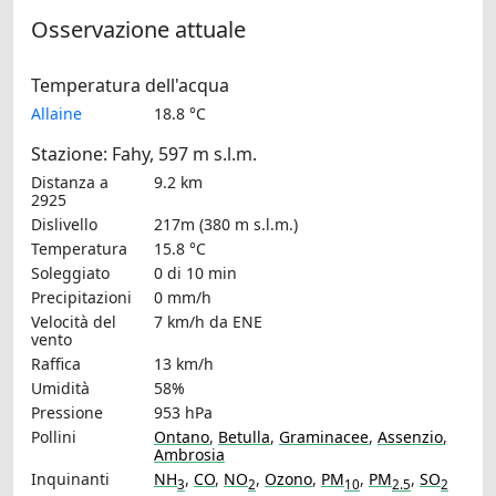
Osservazione attuale
Temperatura dell'acqua
Allaine
18.8 °C
Stazione: Fahy, 597 m s.l.m.
Distanza a
9.2 km
2925
Dislivello
217m (380 m s.l.m.)
Temperatura
15.8 °C
Soleggiato
0 di 10 min
Precipitazioni
0 mm/h
Velocità del
7 km/h
da ENE
vento
Raffica
13 km/h
Umidità
58%
Pressione
953 hPa
Pollini
Ontano
,
Betulla
,
Graminacee
,
Assenzio
,
Ambrosia
Inquinanti
NH
,
CO
,
NO
,
Ozono
,
PM
,
PM
,
SO
3
2
10
2.5
2