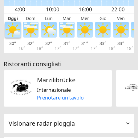
Oggi
Dom
Lun
Mar
Mer
Gio
Ven
S
30°
32°
32°
31°
31°
33°
33°
3
16°
18°
17°
17°
17°
18°
18°
Ristoranti consigliati
Marzilibrücke
Internazionale
Prenotare un tavolo
Visionare radar pioggia