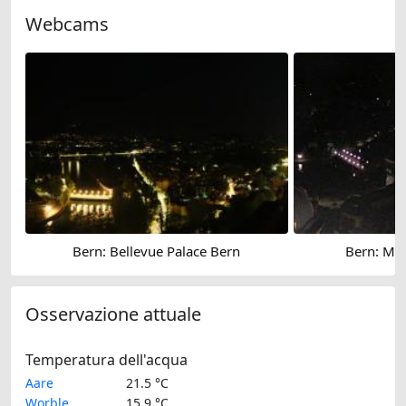
Webcams
Bern: Bellevue Palace Bern
Bern: Mar
Osservazione attuale
Temperatura dell'acqua
Aare
21.5 °C
Worble
15.9 °C