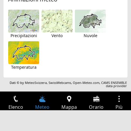
Precipitazioni
Vento
Nuvole
Temperatura
Dati © by
MeteoSvizzera
,
SwissWebcams
,
Open-Meteo.com
,
CAMS ENSEMBLE
data provider
Elenco
Meteo
Mappa
Orario
Più
Accesso