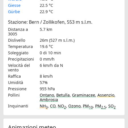
Giesse
22.5 °C
Gürbe
22.9 °C
Stazione: Bern / Zollikofen, 553 m s.l.m.
Distanza a
5.7 km
3005
Dislivello
26m (527 m s.l.m.)
Temperatura
19.6 °C
Soleggiato
0 di 10 min
Precipitazioni
0 mm/h
Velocità del
6 km/h
da N
vento
Raffica
8 km/h
Umidità
57%
Pressione
955 hPa
Pollini
Ontano
,
Betulla
,
Graminacee
,
Assenzio
,
Ambrosia
Inquinanti
NH
,
CO
,
NO
,
Ozono
,
PM
,
PM
,
SO
3
2
10
2.5
2
Animazioni meteo