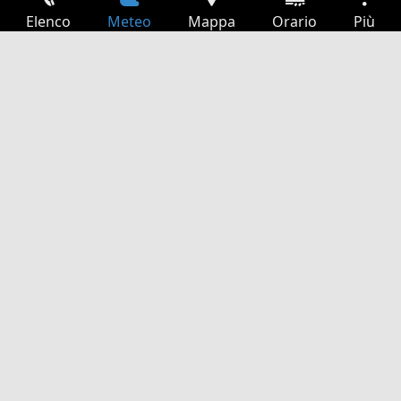
Elenco
Meteo
Mappa
Orario
Più
Accesso
Servizi
Tabella partenze
Tempo libero
Guida TV
Cinema
Ricerca Web
App