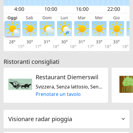
Oggi
Sab
Dom
Lun
Mar
Mer
Gio
V
28°
30°
31°
30°
31°
33°
33°
3
15°
17°
18°
18°
17°
18°
18°
Ristoranti consigliati
Restaurant Diemerswil
Svizzera, Senza lattosio, Senza glutine
Prenotare un tavolo
Visionare radar pioggia