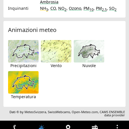
Ambrosia
Inquinanti
NH
,
CO
,
NO
,
Ozono
,
PM
,
PM
,
SO
3
2
10
2.5
2
Animazioni meteo
Precipitazioni
Vento
Nuvole
Temperatura
Dati © by
MeteoSvizzera
,
SwissWebcams
,
Open-Meteo.com
,
CAMS ENSEMBLE
data provider