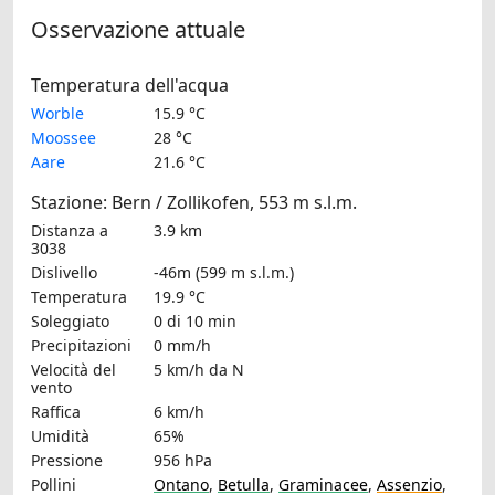
Osservazione attuale
Temperatura dell'acqua
Worble
15.9 °C
Moossee
28 °C
Aare
21.6 °C
Stazione: Bern / Zollikofen, 553 m s.l.m.
Distanza a
3.9 km
3038
Dislivello
-46m (599 m s.l.m.)
Temperatura
19.9 °C
Soleggiato
0 di 10 min
Precipitazioni
0 mm/h
Velocità del
5 km/h
da N
vento
Raffica
6 km/h
Umidità
65%
Pressione
956 hPa
Pollini
Ontano
,
Betulla
,
Graminacee
,
Assenzio
,