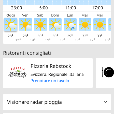
Oggi
Ven
Sab
Dom
Lun
Mar
Mer
G
28°
28°
30°
30°
29°
32°
33°
3
15°
14°
15°
17°
17°
17°
18°
Ristoranti consigliati
Pizzeria Rebstock
Svizzera, Regionale, Italiana
Prenotare un tavolo
Visionare radar pioggia