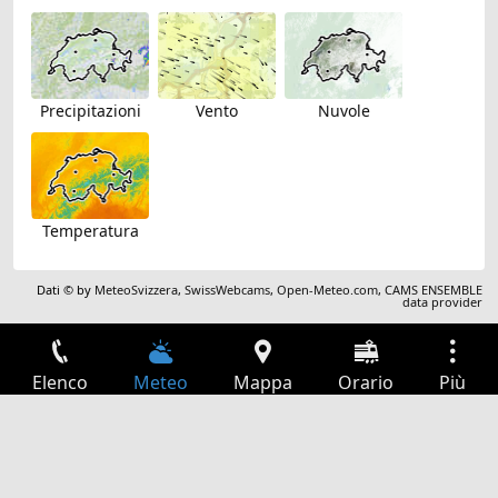
Precipitazioni
Vento
Nuvole
Temperatura
Dati © by
MeteoSvizzera
,
SwissWebcams
,
Open-Meteo.com
,
CAMS ENSEMBLE
data provider
Elenco
Meteo
Mappa
Orario
Più
Accesso
Servizi