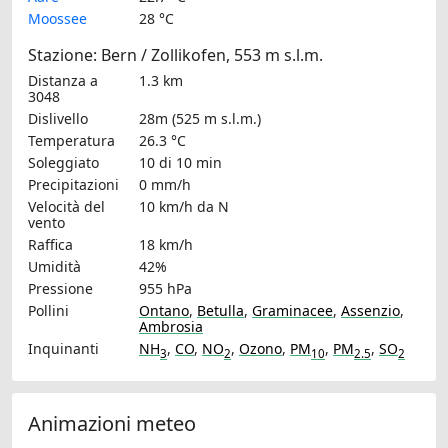
Moossee
28 °C
Stazione: Bern / Zollikofen, 553 m s.l.m.
Distanza a
1.3 km
3048
Dislivello
28m (525 m s.l.m.)
Temperatura
26.3 °C
Soleggiato
10 di 10 min
Precipitazioni
0 mm/h
Velocità del
10 km/h
da N
vento
Raffica
18 km/h
Umidità
42%
Pressione
955 hPa
Pollini
Ontano
,
Betulla
,
Graminacee
,
Assenzio
,
Ambrosia
Inquinanti
NH
,
CO
,
NO
,
Ozono
,
PM
,
PM
,
SO
3
2
10
2.5
2
Animazioni meteo