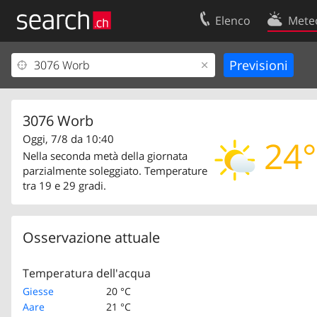
Elenco
Mete
Il vostro profolio
Contatti
Area clienti
Condizioni d’u
Informazioni Legali
Protezione dei
3076 Worb
Oggi, 7/8 da 10:40
24°
Nella seconda metà della giornata
parzialmente soleggiato. Temperature
tra 19 e 29 gradi.
Osservazione attuale
Temperatura dell'acqua
Giesse
20 °C
Aare
21 °C