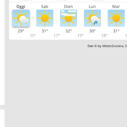
Oggi
Sab
Dom
Lun
Mar
29°
31°
32°
30°
31°
15°
17°
19°
18°
1
Dati © by
MeteoSvizzera
,
S