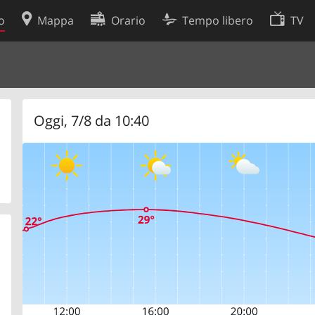
o
Mappa
Orario
Tempo libero
TV
Politica sui cookie
so
Preferenze cookie
 dati
Sviluppatori
Oggi, 7/8 da 10:40