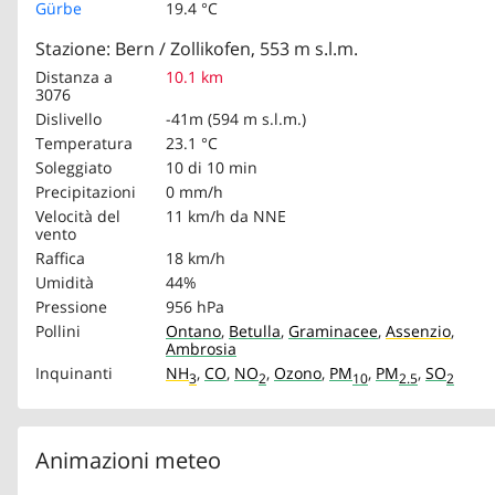
Gürbe
19.4 °C
Stazione: Bern / Zollikofen, 553 m s.l.m.
Distanza a
10.1 km
3076
Dislivello
-41m (594 m s.l.m.)
Temperatura
23.1 °C
Soleggiato
10 di 10 min
Precipitazioni
0 mm/h
Velocità del
11 km/h
da NNE
vento
Raffica
18 km/h
Umidità
44%
Pressione
956 hPa
Pollini
Ontano
,
Betulla
,
Graminacee
,
Assenzio
,
Ambrosia
Inquinanti
NH
,
CO
,
NO
,
Ozono
,
PM
,
PM
,
SO
3
2
10
2.5
2
Animazioni meteo