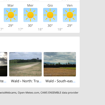
Mar
Mer
Gio
Ven
29°
30°
30°
29°
7°
17°
18°
18°
South-east: Seitenberg
Wald › North: Tractor Pulling Zimmerwald
Wald › South-east: Zimmerwald
wissWebcams
,
Open-Meteo.com
,
CAMS ENSEMBLE data provider