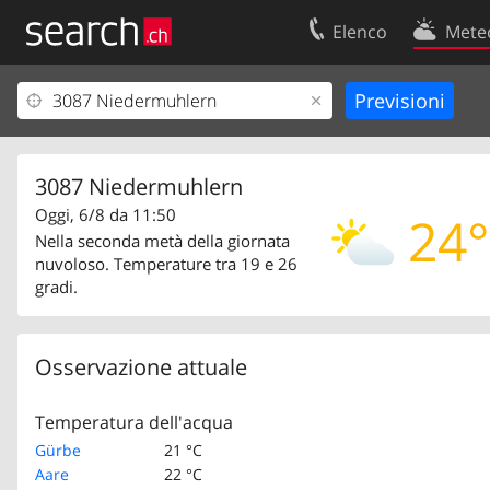
Elenco
Mete
Il vostro profolio
Contatti
Area clienti
Condizioni d’u
Informazioni Legali
Protezione dei
3087 Niedermuhlern
Oggi, 6/8 da 11:50
24°
Nella seconda metà della giornata
nuvoloso. Temperature tra 19 e 26
gradi.
Osservazione attuale
Temperatura dell'acqua
Gürbe
21 °C
Aare
22 °C