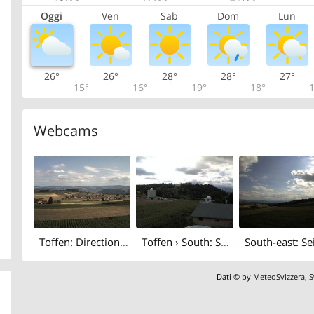
Oggi
Ven
Sab
Dom
Lun
26°
26°
28°
28°
27°
15°
16°
19°
18°
1
Webcams
Toffen: Direction Belp
Toffen › South: Sonnenturm Uecht - Seitenberg
Dati © by
MeteoSvizzera
,
S