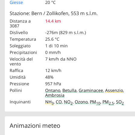
Giesse
20 °C
Stazione: Bern / Zollikofen, 553 m s.l.m.
Distanza a
14.4 km
3087
Dislivello
-276m (829 m s.l.m.)
Temperatura
25.6 °C
Soleggiato
1 di 10 min
Precipitazioni
0 mm/h
Velocità del
7 km/h
da NNO
vento
Raffica
12 km/h
Umidità
48%
Pressione
957 hPa
Pollini
Ontano
,
Betulla
,
Graminacee
,
Assenzio
,
Ambrosia
Inquinanti
NH
,
CO
,
NO
,
Ozono
,
PM
,
PM
,
SO
3
2
10
2.5
2
Animazioni meteo