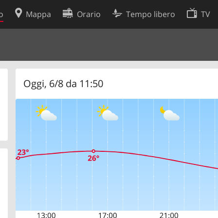
o
Mappa
Orario
Tempo libero
TV
Politica sui cookie
so
Preferenze cookie
 dati
Sviluppatori
Oggi, 6/8 da 11:50