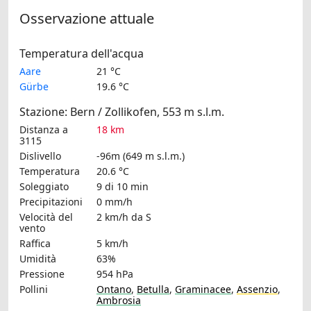
Osservazione attuale
Temperatura dell'acqua
Aare
21 °C
Gürbe
19.6 °C
Stazione: Bern / Zollikofen, 553 m s.l.m.
Distanza a
18 km
3115
Dislivello
-96m (649 m s.l.m.)
Temperatura
20.6 °C
Soleggiato
9 di 10 min
Precipitazioni
0 mm/h
Velocità del
2 km/h
da S
vento
Raffica
5 km/h
Umidità
63%
Pressione
954 hPa
Pollini
Ontano
,
Betulla
,
Graminacee
,
Assenzio
,
Ambrosia