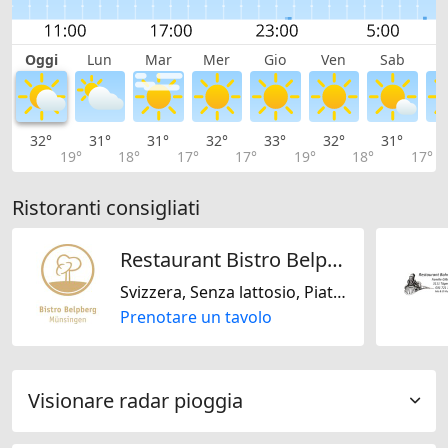
Oggi
Lun
Mar
Mer
Gio
Ven
Sab
D
32°
31°
31°
32°
33°
32°
31°
2
19°
18°
17°
17°
19°
18°
17°
Ristoranti consigliati
Restaurant Bistro Belpberg
Svizzera, Senza lattosio, Piatti biologici
Prenotare un tavolo
Visionare radar pioggia