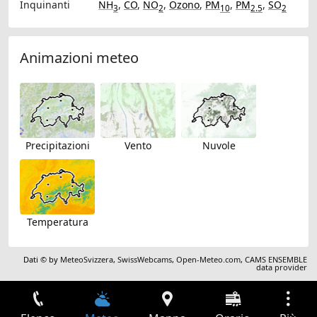
Inquinanti
NH
,
CO
,
NO
,
Ozono
,
PM
,
PM
,
SO
3
2
10
2.5
2
Animazioni meteo
Precipitazioni
Vento
Nuvole
Temperatura
Dati © by
MeteoSvizzera
,
SwissWebcams
,
Open-Meteo.com
,
CAMS ENSEMBLE
data provider