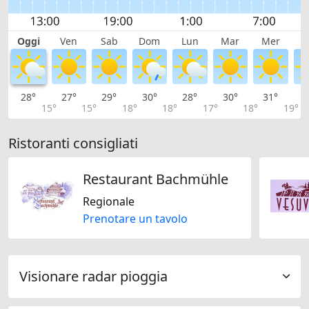
Oggi
Ven
Sab
Dom
Lun
Mar
Mer
G
28°
27°
29°
30°
28°
30°
31°
3
15°
15°
18°
18°
17°
18°
19°
Ristoranti consigliati
Restaurant Bachmühle
Regionale
Prenotare un tavolo
Visionare radar pioggia