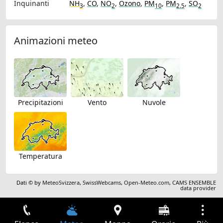
Inquinanti
NH
,
CO
,
NO
,
Ozono
,
PM
,
PM
,
SO
3
2
10
2.5
2
Animazioni meteo
Precipitazioni
Vento
Nuvole
Temperatura
Dati © by
MeteoSvizzera
,
SwissWebcams
,
Open-Meteo.com
,
CAMS ENSEMBLE
data provider