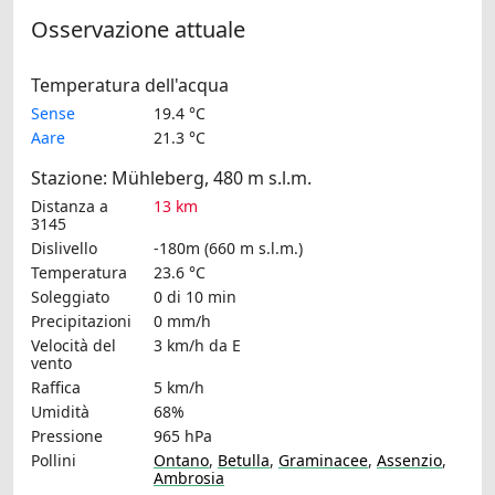
Osservazione attuale
Temperatura dell'acqua
Sense
19.4 °C
Aare
21.3 °C
Stazione: Mühleberg, 480 m s.l.m.
Distanza a
13 km
3145
Dislivello
-180m (660 m s.l.m.)
Temperatura
23.6 °C
Soleggiato
0 di 10 min
Precipitazioni
0 mm/h
Velocità del
3 km/h
da E
vento
Raffica
5 km/h
Umidità
68%
Pressione
965 hPa
Pollini
Ontano
,
Betulla
,
Graminacee
,
Assenzio
,
Ambrosia